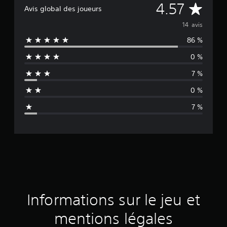
M
4.57
Avis global des joueurs
o
14 avis
86 %
y
0 %
e
7 %
n
0 %
n
7 %
e
d
e
s
a
Informations sur le jeu et
v
mentions légales