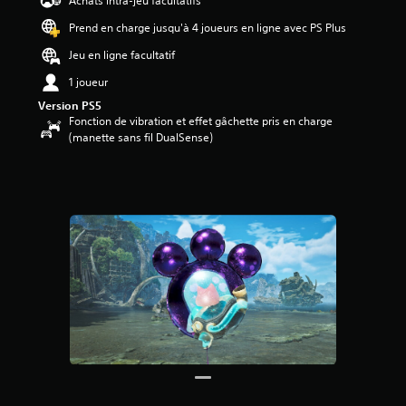
Achats intra-jeu facultatifs
7
Prend en charge jusqu'à 4 joueurs en ligne avec PS Plus
é
Jeu en ligne facultatif
t
o
1 joueur
i
Version PS5
l
Fonction de vibration et effet gâchette pris en charge
e
(manette sans fil DualSense)
s
s
u
r
5
(
1
4
a
v
i
s
)