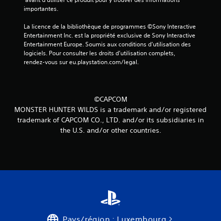
a
importantes.
v
La licence de la bibliothèque de programmes ©Sony Interactive 
i
Entertainment Inc. est la propriété exclusive de Sony Interactive 
Entertainment Europe. Soumis aux conditions d’utilisation des 
s
logiciels. Pour consulter les droits d’utilisation complets, 
rendez-vous sur eu.playstation.com/legal.
)
©CAPCOM
MONSTER HUNTER WILDS is a trademark and/or registered
trademark of CAPCOM CO., LTD. and/or its subsidiaries in
the U.S. and/or other countries.
Pays/région : Luxembourg