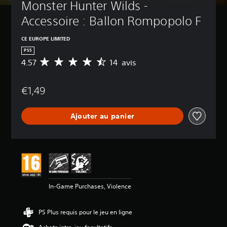
Monster Hunter Wilds - 
Accessoire : Ballon Rompopolo F
CE EUROPE LIMITED
PS5
4.57
14 avis
M
o
y
€1,49
e
n
n
Ajouter au panier
e
d
e
s
a
v
i
s
In-Game Purchases, Violence
:
4
PS Plus requis pour le jeu en ligne
.
5