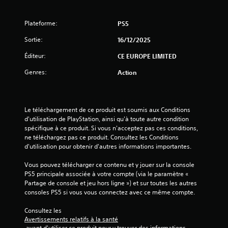
i
l
Plateforme:
PS5
e
Sortie:
16/12/2025
Éditeur:
s
CE EUROPE LIMITED
Genres:
Action
s
u
Le téléchargement de ce produit est soumis aux Conditions 
r
d'utilisation de PlayStation, ainsi qu'à toute autre condition 
spécifique à ce produit. Si vous n'acceptez pas ces conditions, 
5
ne téléchargez pas ce produit. Consultez les Conditions 
d'utilisation pour obtenir d'autres informations importantes.
(
Vous pouvez télécharger ce contenu et y jouer sur la console 
1
PS5 principale associée à votre compte (via le paramètre « 
Partage de console et jeu hors ligne ») et sur toutes les autres 
4
consoles PS5 si vous vous connectez avec ce même compte.
Consultez les 
Avertissements relatifs à la santé
 avant d'utiliser ce produit pour y trouver des informations 