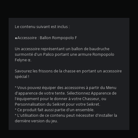
i
s
Le contenu suivant est inclus :
:
●Accessoire : Ballon Rompopolo F
4
Un accessoire représentant un ballon de baudruche
surmonté d'un Palico portant une armure Rompopolo
.
Felyne α.
5
Savourez les frissons de la chasse en portant un accessoire
spécial !
7
* Vous pouvez équiper des accessoires à partir du Menu
d'apparence de votre tente. Sélectionnez Apparence de
l'équipement pour le donner à votre Chasseur, ou
é
Personnalisation du Seikret pour votre Seikret.
* Ce produit fait aussi partie d'un ensemble.
t
* L'utilisation de ce contenu peut nécessiter d'installer la
dernière version du jeu.
o