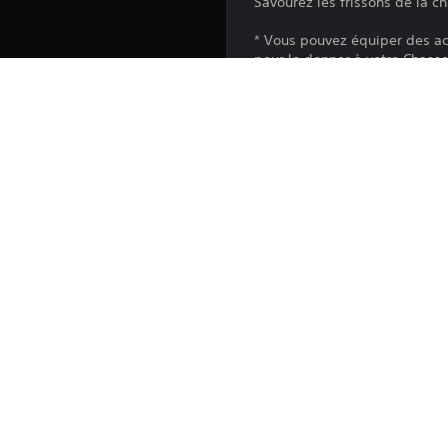
Savourez les frissons de la c
* Vous pouvez équiper des ac
pour le donner à votre Chasse
* L'utilisation de ce contenu p
Plateforme:
Sortie:
Éditeur:
Genres: