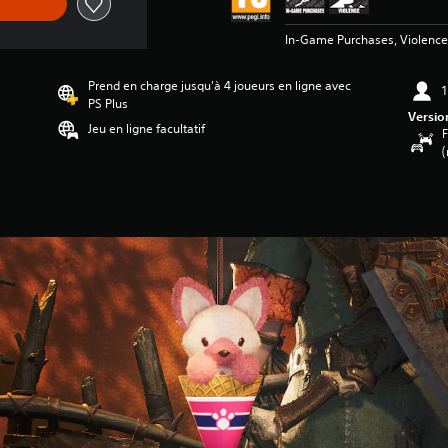
In-Game Purchases, Violence
Prend en charge jusqu'à 4 joueurs en ligne avec
1
PS Plus
Versio
Jeu en ligne facultatif
F
(