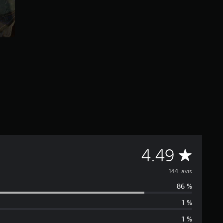
M
4.49
o
144 avis
86 %
y
1 %
e
1 %