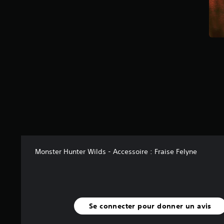
u
r
5
(
1
4
4
a
v
i
s
)
Monster Hunter Wilds - Accessoire : Fraise Felyne
Se connecter pour donner un avis