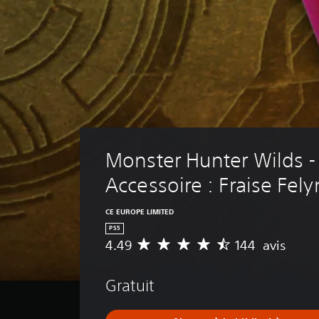
Monster Hunter Wilds -
Accessoire : Fraise Fel
CE EUROPE LIMITED
PS5
4.49
144 avis
M
o
y
Gratuit
e
n
n