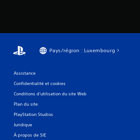
o
u
a
b
l
e
s
Pays/région : Luxembourg
a
n
s
a
Assistance
v
Confidentialité et cookies
o
i
Conditions d'utilisation du site Web
r
Plan du site
à
m
PlayStation Studios
a
Juridique
i
n
À propos de SIE