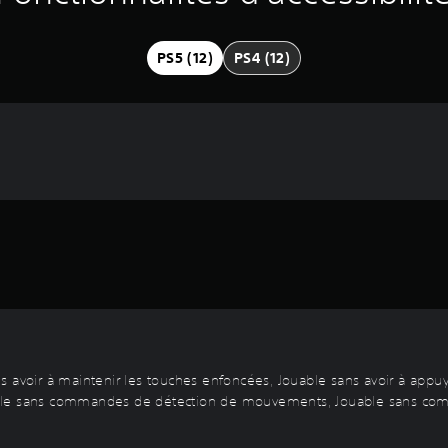
PS5 (12)
PS4 (12)
s avoir à maintenir les touches enfoncées, Jouable sans avoir à appuy
ble sans commandes de détection de mouvements, Jouable sans comma