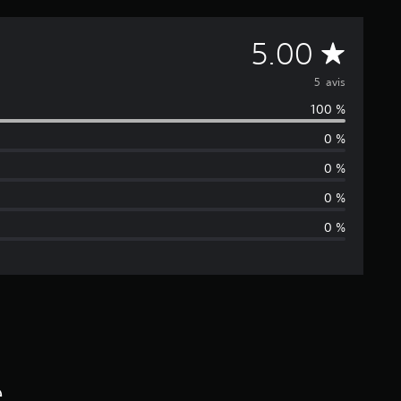
M
5.00
o
5 avis
100 %
y
0 %
e
0 %
n
0 %
0 %
n
e
d
e
s
é