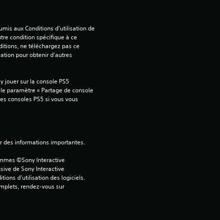
a
mis aux Conditions d'utilisation de 
tre condition spécifique à ce 
v
itions, ne téléchargez pas ce 
sation pour obtenir d'autres 
i
 jouer sur la console PS5 
s
 le paramètre « Partage de console 
tres consoles PS5 si vous vous 
)
ver des informations importantes.
ammes ©Sony Interactive 
sive de Sony Interactive 
ons d’utilisation des logiciels. 
omplets, rendez-vous sur 