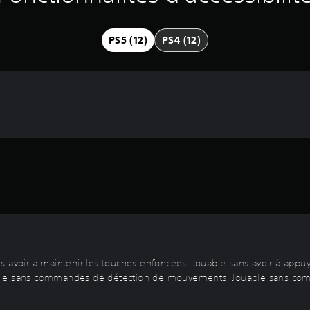
PS5 (12)
PS4 (12)
s avoir à maintenir les touches enfoncées, Jouable sans avoir à appuy
ble sans commandes de détection de mouvements, Jouable sans comma