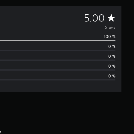
M
5.00
o
5 avis
100 %
y
0 %
e
0 %
n
0 %
0 %
n
e
d
e
s
é