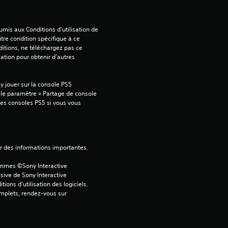
a
mis aux Conditions d'utilisation de 
tre condition spécifique à ce 
v
itions, ne téléchargez pas ce 
sation pour obtenir d'autres 
i
 jouer sur la console PS5 
s
 le paramètre « Partage de console 
tres consoles PS5 si vous vous 
)
ver des informations importantes.
ammes ©Sony Interactive 
sive de Sony Interactive 
ons d’utilisation des logiciels. 
omplets, rendez-vous sur 