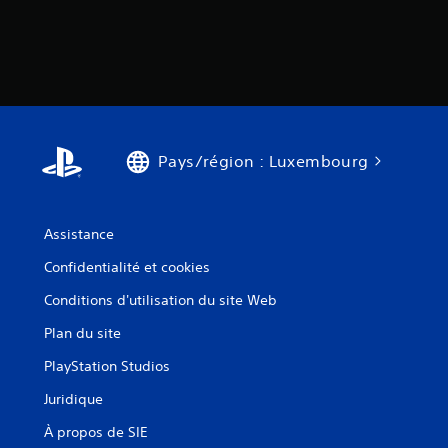
o
u
a
b
l
e
s
Pays/région : Luxembourg
a
n
s
a
Assistance
v
Confidentialité et cookies
o
i
Conditions d'utilisation du site Web
r
Plan du site
à
m
PlayStation Studios
a
Juridique
i
n
À propos de SIE