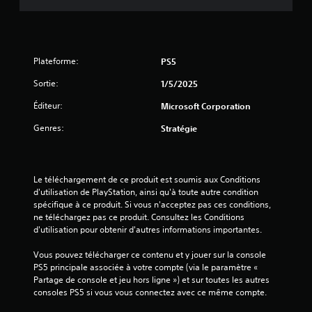
e
r
a
e
m
l
l
s
s
m
l
e
,
i
u
e
g
e
q
n
a
s
n
Plateforme:
u
PS5
m
i
n
L
e
e
e
c
Sortie:
1/5/2025
e
)
p
m
a
s
l
Éditeur:
Microsoft Corporation
i
D
t
i
a
s
e
n
i
Genres:
Stratégie
y
,
s
f
o
.
o
o
o
n
b
p
r
p
j
t
m
R
Le téléchargement de ce produit est soumis aux Conditions 
a
e
i
a
a
d'utilisation de PlayStation, ainsi qu'à toute autre condition 
r
t
o
t
p
spécifique à ce produit. Si vous n'acceptez pas ces conditions, 
s
n
p
i
ne téléchargez pas ce produit. Consultez les Conditions 
p
i
s
i
o
d'utilisation pour obtenir d'autres informations importantes.
e
n
p
n
n
t
e
l
s
g
Vous pouvez télécharger ce contenu et y jouer sur la console 
e
r
d
v
V
PS5 principale associée à votre compte (via le paramètre « 
r
m
e
i
o
Partage de console et jeu hors ligne ») et sur toutes les autres 
a
e
s
s
u
consoles PS5 si vous vous connectez avec ce même compte.
c
t
u
c
s
t
t
e