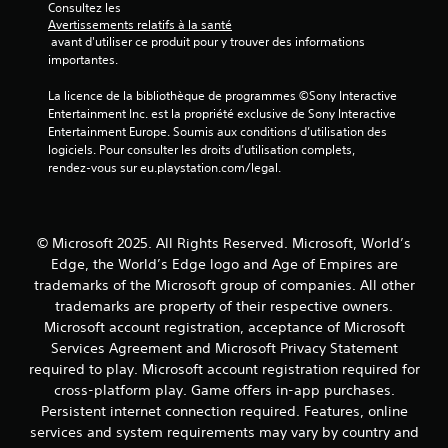
o
p
Consultez les 
i
a
l
m
Avertissements relatifs à la santé
o
f
n
l
 avant d'utiliser ce produit pour y trouver des informations 
u
m
s
t
e
importantes.
v
a
e
d
s
e
t
e
n
s
La licence de la bibliothèque de programmes ©Sony Interactive 
z
a
r
d
o
Entertainment Inc. est la propriété exclusive de Sony Interactive 
i
u
é
e
n
Entertainment Europe. Soumis aux conditions d’utilisation des 
n
t
g
t
s
logiciels. Pour consulter les droits d’utilisation complets, 
d
r
l
é
rendez-vous sur eu.playstation.com/legal.
V
i
e
e
g
o
q
s
r
a
u
u
é
l
l
s
e
l
a
e
p
r
© Microsoft 2025. All Rights Reserved. Microsoft, World’s
é
s
m
o
a
m
e
Edge, the World’s Edge logo and Age of Empires are
e
u
u
e
n
trademarks of the Microsoft group of companies. All other
n
v
x
n
s
t
trademarks are property of their respective owners.
e
a
t
i
f
Microsoft account registration, acceptance of Microsoft
z
u
s
b
o
Services Agreement and Microsoft Privacy Statement
v
t
s
i
u
é
r
required to play. Microsoft account registration required for
e
l
r
r
e
d
i
cross-platform play. Game offers in-app purchases.
n
i
s
é
t
Persistent internet connection required. Features, online
i
f
j
t
é
e
services and system requirements may vary by country and
i
o
a
v