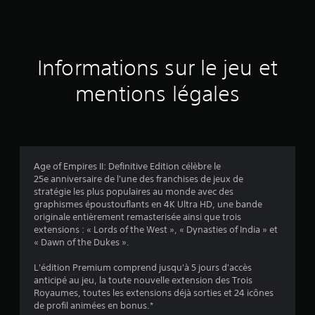
5
t
g
l
t
r
a
l
a
r
é
v
o
y
e
a
g
b
.
a
c
s
l
a
Informations sur le jeu et
l
l
t
a
v
A
e
e
e
b
mentions légales
s
u
d
é
l
i
a
t
u
l
e
u
j
r
e
d
s
t
e
e
v
e
r
u
s
)
é
s
e
a
o
s
j
Age of Empires II: Definitive Edition célèbre le
f
L
p
j
25e anniversaire de l'une des franchises de jeux de
o
i
e
t
o
stratégie les plus populaires au monde avec des
n
y
s
i
u
graphismes époustouflants en 4K Ultra HD, une bande
d
p
s
e
o
originale entièrement remasterisée ainsi que trois
e
e
t
u
extensions : « Lords of the West », « Dynasties of India » et
n
r
r
i
r
« Dawn of the Dukes ».
a
s
s
c
s
l
o
v
k
.
L'édition Premium comprend jusqu'à 5 jours d'accès
e
n
i
s
anticipé au jeu, la toute nouvelle extension des Trois
n
n
s
(
Royaumes, toutes les extensions déjà sorties et 24 icônes
t
a
C
u
de profil animées en bonus.*
B
i
g
o