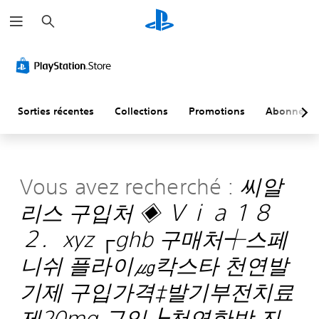
R
e
c
h
e
r
c
h
e
r
Sorties récentes
Collections
Promotions
Abonneme
Vous avez recherché :
씨알
리스 구입처 ◈ Ｖｉａ１８
２．xyz ┌ghb 구매처┽스페
니쉬 플라이㎍칵스타 천연발
기제 구입가격‡발기부전치료
제20mg 구입┣천연한방 진