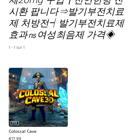
시환 팝니다⇒발기부전치료
제 처방전┥발기부전치료제
효과㎱여성최음제 가격◈
1 - 1 sur 1
PS5
Colossal Cave
€17,99