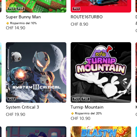
PS5
PS4
PS5
Super Bunny Man
ROUTE16TURBO
Risparmio del 10%
CHF 8.90
CHF 14.90
PS5
PS5
PS4
System Critical 3
Turnip Mountain
Risparmio del 20%
CHF 19.90
CHF 10.90