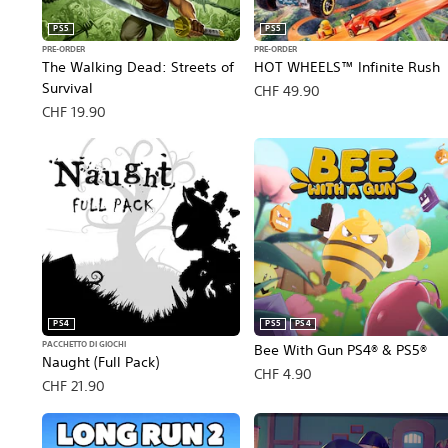
PS5
PS5
PRE-ORDER
PRE-ORDER
The Walking Dead: Streets of
HOT WHEELS™ Infinite Rush
Survival
CHF 49.90
CHF 19.90
PS4
PS5
PS4
PACCHETTO DI GIOCHI
Bee With Gun PS4® & PS5®
Naught (Full Pack)
CHF 4.90
CHF 21.90