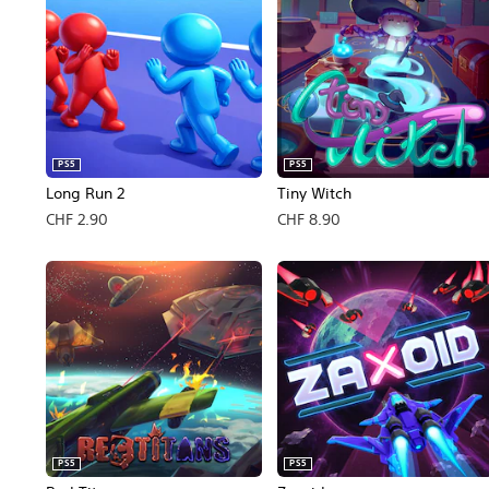
PS5
PS5
Long Run 2
Tiny Witch
CHF 2.90
CHF 8.90
PS5
PS5