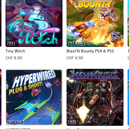
PS4
PS5
PS4
Tiny Witch
Blast'N Bounty PS4 & PS5
CHF 8.90
CHF 4.90
PS5
PS4
PS5