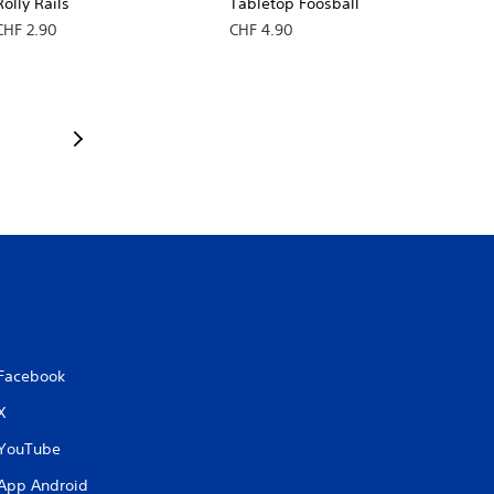
Rolly Rails
Tabletop Foosball
CHF 2.90
CHF 4.90
Facebook
X
YouTube
App Android