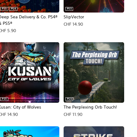
PS5
PS4
PS5
Deep Sea Delivery & Co. PS4®
SlipVector
& PS5®
CHF 14.90
CHF 5.90
PS5
PS5
Kusan: City of Wolves
The Perplexing Orb Touch!
CHF 14.90
CHF 11.90