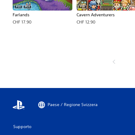
PS5
PS4
PS4
Farlands
Cavern Adventurers
CHF 17.90
CHF 12.90
Paese / Regione Svizzera
Supporto