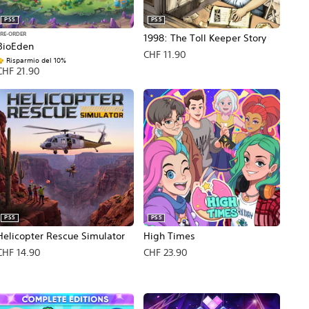
PS5
PS5
PRE-ORDER
1998: The Toll Keeper Story
BioEden
CHF 11.90
Risparmio del 10%
CHF 21.90
PS5
PS5
Helicopter Rescue Simulator
High Times
CHF 14.90
CHF 23.90