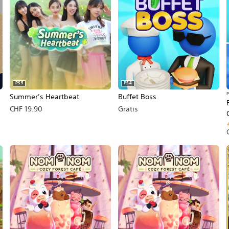
PS5
PS4
P
Summer’s Heartbeat
Buffet Boss
CHF 19.90
Gratis