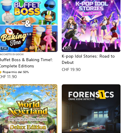
PS4
PS5
ACCHETTO DI GIOCHI
K-pop Idol Stories: Road to
Buffet Boss & Baking Time!:
Debut
Complete Editions
CHF 19.90
Risparmio del 50%
CHF 11.90