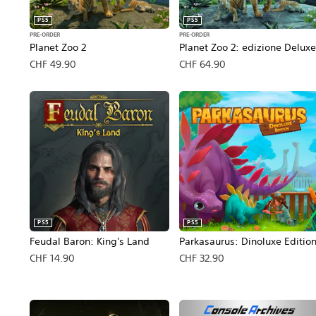
PS5
PS5
PRE-ORDER
PRE-ORDER
Planet Zoo 2
Planet Zoo 2: edizione Delux
CHF 49.90
CHF 64.90
PS5
PS5
Feudal Baron: King's Land
Parkasaurus: Dinoluxe Editio
CHF 14.90
CHF 32.90