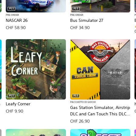
PS5
PS5
PRE-ORDER
PRE-ORDER
e
NASCAR 26
Bus Simulator 27
CHF 58.90
CHF 34.90
PS5
PS5
PACCHETTO DI GIOCHI
n
Leafy Corner
Gas Station Simulator, Airstrip
CHF 9.90
DLC and Can Touch This DLC
Bundle
CHF 26.90