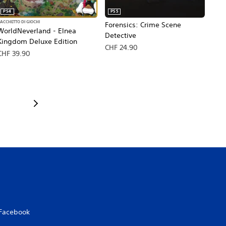
PS4
PS5
ACCHETTO DI GIOCHI
Forensics: Crime Scene
WorldNeverland - Elnea
Detective
Kingdom Deluxe Edition
CHF 24.90
CHF 39.90
Facebook