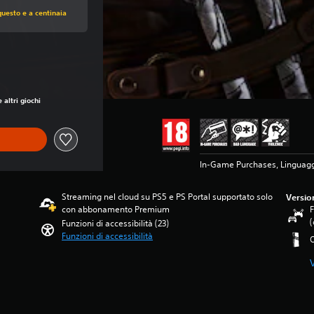
 di CHF 53.10
questo e a centinaia
 di CHF 53.10
 altri giochi
In-Game Purchases, Linguagg
Streaming nel cloud su PS5 e PS Portal supportato solo
Versio
con abbonamento Premium
F
(
Funzioni di accessibilità (23)
Funzioni di accessibilità
O
V