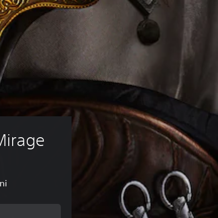
Mirage
ni