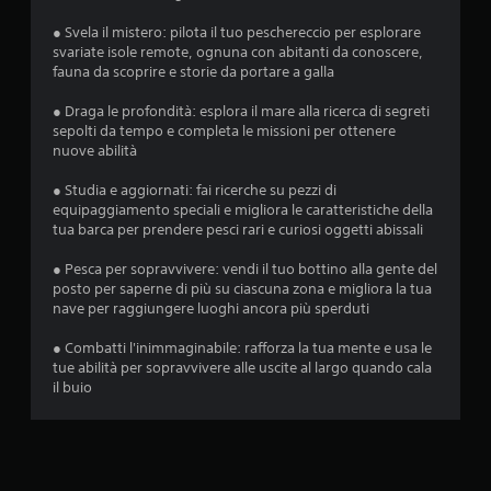
e
s
7
● Svela il mistero: pilota il tuo peschereccio per esplorare
e
svariate isole remote, ognuna con abitanti da conoscere,
v
n
fauna da scoprire e storie da portare a galla
z
a
a
● Draga le profondità: esplora il mare alla ricerca di segreti
sepolti da tempo e completa le missioni per ottenere
p
l
nuove abilità
r
e
u
● Studia e aggiornati: fai ricerche su pezzi di
s
equipaggiamento speciali e migliora le caratteristiche della
s
t
tua barca per prendere pesci rari e curiosi oggetti abissali
i
o
a
● Pesca per sopravvivere: vendi il tuo bottino alla gente del
n
posto per saperne di più su ciascuna zona e migliora la tua
i
nave per raggiungere luoghi ancora più sperduti
z
r
● Combatti l'inimmaginabile: rafforza la tua mente e usa le
i
a
tue abilità per sopravvivere alle uscite al largo quando cala
p
il buio
o
i
d
n
e
d
i
e