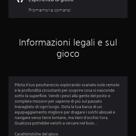
z
z
c
Promemoria comandi
a
t
i
a
d
n
a
Informazioni legali e sul
l
q
g
gioco
i
u
o
c
e
o
.
d
Pilota il tuo peschereccio esplorando svariate isole remote
a
G
e le profondità circostanti per scoprire cosa si nasconde
i
sotto la superficie. Vendi i pesci alla gente del posto e
1
o
completa missioni per saperne di più sul passato
c
travagliato di ogni luogo. Dota la tua barca di un
6
a
equipaggiamento migliore per dragare i solchi abissali e
navigare verso terre lontane, ma tieni d'occhio l'ora.
b
3
Qualcosa potrebbe venirti a cercare nel buio...
i
l
8
Caratteristiche del gioco