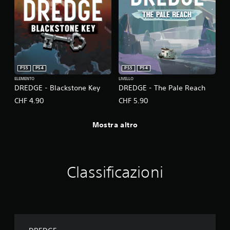
a
r
e
g
o
l
a
PS5
PS4
PS5
PS4
b
ELEMENTO
LIVELLO
i
DREDGE - Blackstone Key
DREDGE - The Pale Reach
l
CHF 4.90
CHF 5.90
e
(
Mostra altro
a
v
a
n
z
Classificazioni
a
t
o
)
P