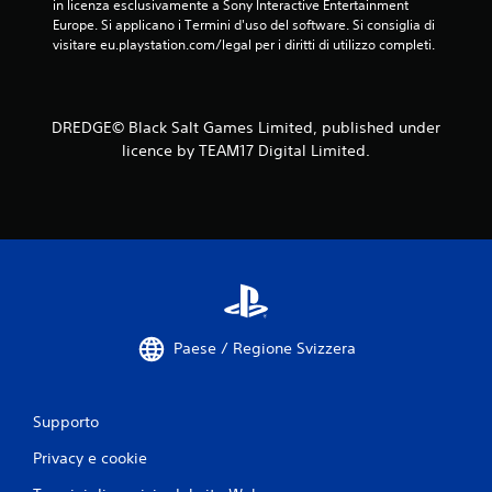
in licenza esclusivamente a Sony Interactive Entertainment 
e
Europe. Si applicano i Termini d'uso del software. Si consiglia di 
r
visitare eu.playstation.com/legal per i diritti di utilizzo completi.
e
i
t
a
DREDGE© Black Salt Games Limited, published under
s
licence by TEAM17 Digital Limited.
t
i
r
a
p
i
d
a
m
e
Paese / Regione Svizzera
n
t
e
o
Supporto
e
n
Privacy e cookie
t
r