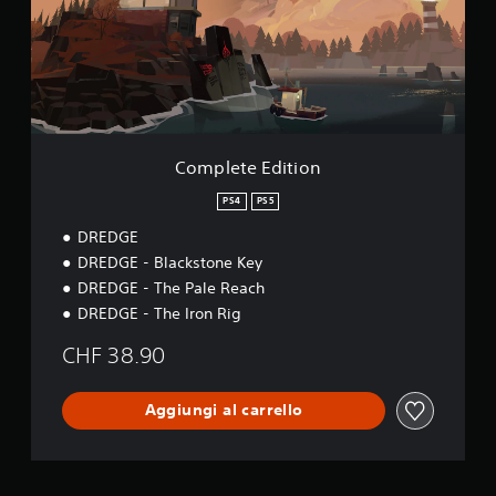
c
t
u
e
n
E
a
d
l
i
e
t
v
i
e
o
Complete Edition
t
n
t
PS4
PS5
a
u
DREDGE
t
DREDGE - Blackstone Key
i
DREDGE - The Pale Reach
l
DREDGE - The Iron Rig
i
z
CHF 38.90
z
a
t
Aggiungi al carrello
a
d
a
l
g