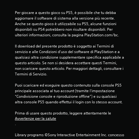
r
t
Per giocare a questo gioco su PS5, è possibile che tu debba 
i
aggiornare il software di sistema alla versione più recente. 
t
Anche se questo gioco è utilizzabile su PS5, alcune funzioni 
r
disponibili su PS4 potrebbero non risultare disponibili. Per 
a
ulteriori informazioni, consulta la pagina PlayStation.com/bc.
i
m
Il download del presente prodotto è soggetto ai Termini di 
e
servizio e alle Condizioni d'uso del software di PlayStation e a 
n
qualsiasi altra condizione supplementare specifica applicabile a 
u
questo articolo. Se non si desidera accettare questi Termini, 
s
non scaricare questo articolo. Per maggiori dettagli, consultare i 
e
Termini di Servizio.
n
z
Puoi scaricare ed eseguire questo contenuto sulla console PS5 
a
principale associata al tuo account (tramite l'impostazione 
d
“Condivisione console e riproduzione offline”) e su qualsiasi 
o
altra console PS5 quando effettui il login con lo stesso account.
v
e
Prima di usare questo prodotto, leggere attentamente le 
r
Avvertenze per la salute
p
.
r
e
Library programs ©Sony Interactive Entertainment Inc. concesso 
m