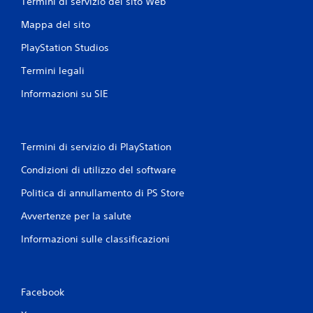
Termini di servizio del sito Web
o
Mappa del sito
u
n
PlayStation Studios
t
e
Termini legali
m
p
Informazioni su SIE
o
l
i
m
Termini di servizio di PlayStation
i
t
Condizioni di utilizzo del software
e
.
Politica di annullamento di PS Store
Avvertenze per la salute
G
i
Informazioni sulle classificazioni
o
c
a
b
Facebook
i