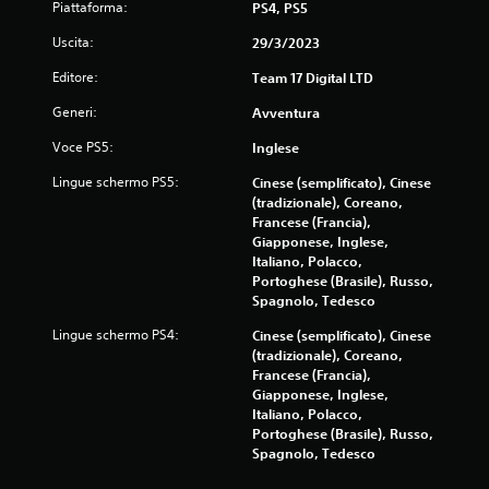
Piattaforma:
PS4, PS5
i
t
Uscita:
29/3/2023
a
Editore:
Team 17 Digital LTD
s
t
Generi:
Avventura
i
Voce PS5:
Inglese
P
u
Lingue schermo PS5:
Cinese (semplificato), Cinese
o
(tradizionale), Coreano,
i
Francese (Francia),
g
Giapponese, Inglese,
i
Italiano, Polacco,
o
Portoghese (Brasile), Russo,
c
Spagnolo, Tedesco
a
r
Lingue schermo PS4:
Cinese (semplificato), Cinese
e
(tradizionale), Coreano,
e
Francese (Francia),
s
Giapponese, Inglese,
p
Italiano, Polacco,
o
Portoghese (Brasile), Russo,
s
Spagnolo, Tedesco
t
a