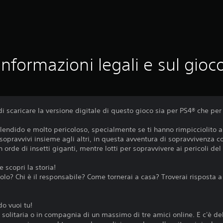
Informazioni legali e sul gioc
i scaricare la versione digitale di questo gioco sia per PS4® che per
lendido e molto pericoloso, specialmente se ti hanno rimpicciolito a
 sopravvivi insieme agli altri, in questa avventura di sopravvivenza c
 orde di insetti giganti, mentre lotti per sopravvivere ai pericoli del
 scopri la storia!
colo? Chi è il responsabile? Come tornerai a casa? Troverai risposta
do vuoi tu!
in solitaria o in compagnia di un massimo di tre amici online. E c'è del