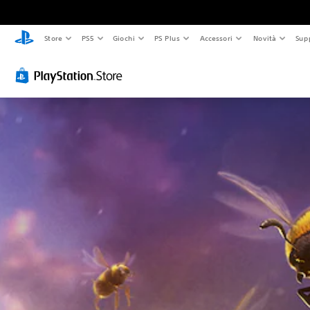
Store
PS5
Giochi
PS Plus
Accessori
Novità
Sup