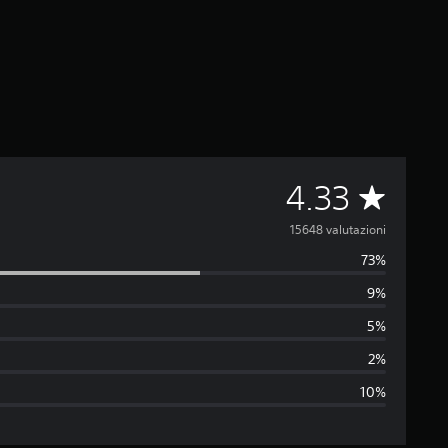
V
4.33
a
15648 valutazioni
73%
l
9%
u
5%
t
2%
10%
a