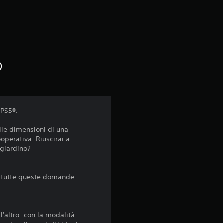
z
i
o
n
o
e
m
 PS5®.
e
lle dimensioni di una
ooperativa. Riuscirai a
d
 giardino?
i
 a tutte queste domande
a
d
l'altro: con la modalità