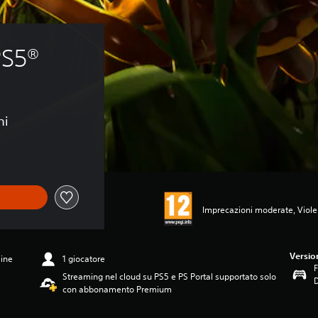
PS5®
ni
Imprecazioni moderate, Viol
Versio
line
1 giocatore
F
Streaming nel cloud su PS5 e PS Portal supportato solo
con abbonamento Premium