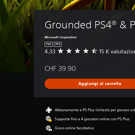
Grounded PS4® & 
Microsoft Corporation
PS4
PS5
4.33
15 K valutazio
V
a
l
CHF 39.90
u
t
a
Aggiungi al carrello
z
i
o
n
e
Abbonamento a PS Plus richiesto per giocare on
m
Supporta fino a 4 giocatori online con PS Plus
e
d
Gioco online facoltativo
i