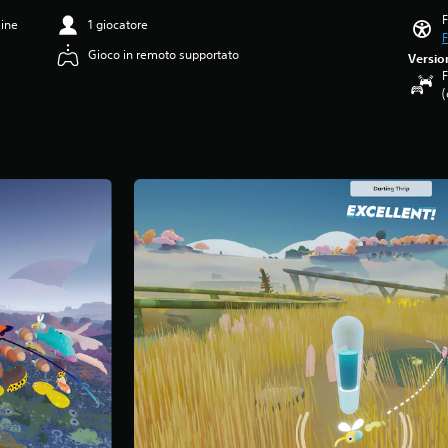
F
line
1 giocatore
F
Gioco in remoto supportato
Versio
F
(