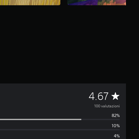
V
4.67
a
100 valutazioni
82%
l
10%
u
4%