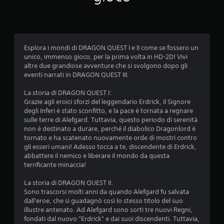
e
d
i
Esplora i mondi di DRAGON QUEST I e II come se fossero un
unico, immenso gioco, per la prima volta in HD-2D! Vivi
a
altre due grandiose avventure che si svolgono dopo gli
eventi narrati in DRAGON QUEST III.
d
La storia di DRAGON QUEST I:
i
Grazie agli eroici sforzi del leggendario Erdrick, il Signore
degli Inferi è stato sconfitto, e la pace è tornata a regnare
4
sulle terre di Alefgard. Tuttavia, questo periodo di serenità
non è destinato a durare, perché il diabolico Dragonlord è
.
tornato e ha scatenato nuovamente orde di mostri contro
gli esseri umani! Adesso tocca a te, discendente di Erdrick,
5
abbattere il nemico e liberare il mondo da questa
terrificante minaccia!
5
La storia di DRAGON QUEST II:
s
Sono trascorsi molti anni da quando Alefgard fu salvata
dall'eroe, che si guadagnò così lo stesso titolo del suo
t
illustre antenato. Ad Alefgard sono sorti tre nuovi Regni,
fondati dal nuovo "Erdrick" e dai suoi discendenti. Tuttavia,