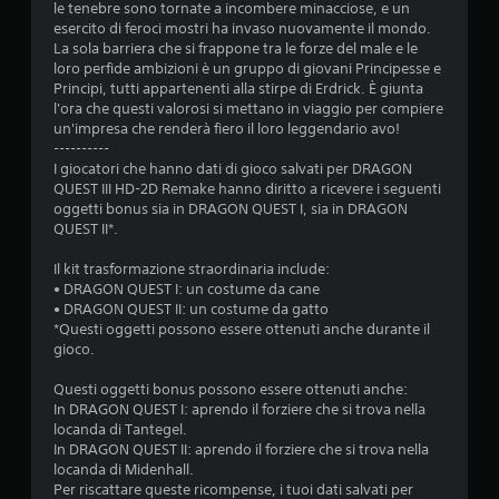
le tenebre sono tornate a incombere minacciose, e un
e
esercito di feroci mostri ha invaso nuovamente il mondo.
La sola barriera che si frappone tra le forze del male e le
l
loro perfide ambizioni è un gruppo di giovani Principesse e
Principi, tutti appartenenti alla stirpe di Erdrick. È giunta
l
l'ora che questi valorosi si mettano in viaggio per compiere
un'impresa che renderà fiero il loro leggendario avo!
e
----------
I giocatori che hanno dati di gioco salvati per DRAGON
s
QUEST III HD-2D Remake hanno diritto a ricevere i seguenti
oggetti bonus sia in DRAGON QUEST I, sia in DRAGON
u
QUEST II*.
c
Il kit trasformazione straordinaria include:
• DRAGON QUEST I: un costume da cane
i
• DRAGON QUEST II: un costume da gatto
*Questi oggetti possono essere ottenuti anche durante il
n
gioco.
q
Questi oggetti bonus possono essere ottenuti anche:
In DRAGON QUEST I: aprendo il forziere che si trova nella
u
locanda di Tantegel.
In DRAGON QUEST II: aprendo il forziere che si trova nella
e
locanda di Midenhall.
Per riscattare queste ricompense, i tuoi dati salvati per