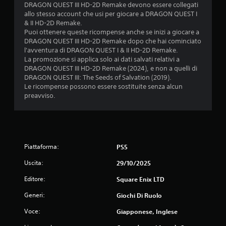
d
DRAGON QUEST III HD-2D Remake devono essere collegati
allo stesso account che usi per giocare a DRAGON QUEST I
a
& II HD-2D Remake.
Puoi ottenere queste ricompense anche se inizi a giocare a
1
DRAGON QUEST III HD-2D Remake dopo che hai cominciato
l'avventura di DRAGON QUEST I & II HD-2D Remake.
9
La promozione si applica solo ai dati salvati relativi a
DRAGON QUEST III HD-2D Remake (2024), e non a quelli di
2
DRAGON QUEST III: The Seeds of Salvation (2019).
Le ricompense possono essere sostituite senza alcun
0
preavviso.
v
a
Piattaforma:
PS5
l
Uscita:
29/10/2025
u
Editore:
Square Enix LTD
t
Generi:
Giochi Di Ruolo
a
Voce:
Giapponese, Inglese