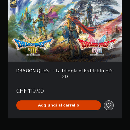
D
a
R
k
A
e
G
O
N
Q
U
E
S
T
-
L
a
DRAGON QUEST - La trilogia di Erdrick in HD-
t
2D
r
i
l
CHF 119.90
o
g
i
Aggiungi al carrello
a
d
i
E