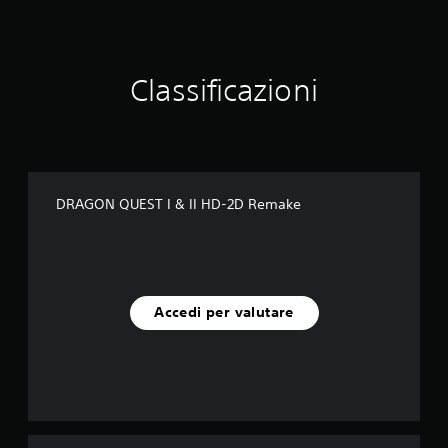
r
d
r
i
c
Classificazioni
k
i
n
H
D
-
2
DRAGON QUEST I & II HD-2D Remake
D
Accedi per valutare