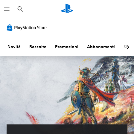
C
e
r
c
a
Novità
Raccolte
Promozioni
Abbonamenti
Sfogl