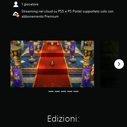
4
1 giocatore
.
Streaming nel cloud su PS5 e PS Portal supportato solo con
5
abbonamento Premium
5
s
t
e
l
l
e
s
u
c
i
n
q
u
e
d
a
1
,
Edizioni:
9
K
v