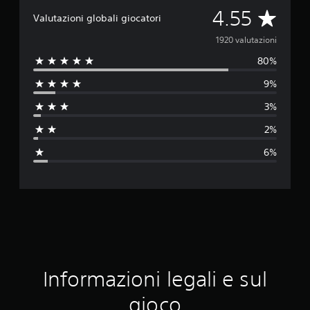
V
4.55
Valutazioni globali giocatori
a
1920 valutazioni
80%
l
9%
u
3%
t
2%
a
6%
z
i
o
n
e
Informazioni legali e sul
m
gioco