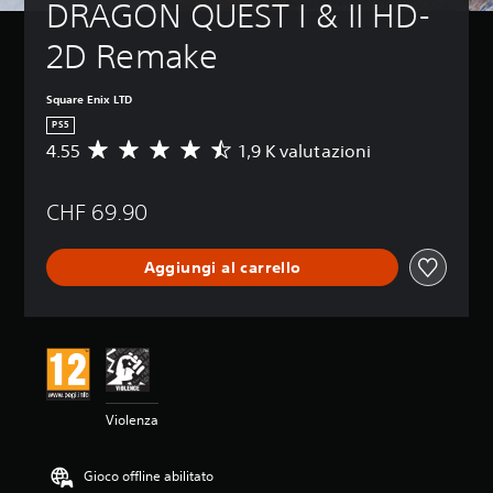
DRAGON QUEST I & II HD-
2D Remake
Square Enix LTD
PS5
4.55
1,9 K valutazioni
V
a
l
CHF 69.90
u
t
a
Aggiungi al carrello
z
i
o
n
e
m
e
d
Violenza
i
a
d
Gioco offline abilitato
i