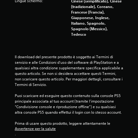
z
Lingue schermo:
Cinese (semplificato), Cinese
(tradizionale), Coreano,
i
Francese (Francia),
Giapponese, Inglese,
o
Italiano, Spagnolo,
Spagnolo (Messico),
n
Tedesco
i
Il download del presente prodotto è soggetto ai Termini di 
servizio e alle Condizioni d'uso del software di PlayStation e a 
qualsiasi altra condizione supplementare specifica applicabile a 
questo articolo. Se non si desidera accettare questi Termini, 
non scaricare questo articolo. Per maggiori dettagli, consultare i 
Termini di Servizio.
Puoi scaricare ed eseguire questo contenuto sulla console PS5 
principale associata al tuo account (tramite l'impostazione 
“Condivisione console e riproduzione offline”) e su qualsiasi 
altra console PS5 quando effettui il login con lo stesso account.
Prima di usare questo prodotto, leggere attentamente le 
Avvertenze per la salute
.