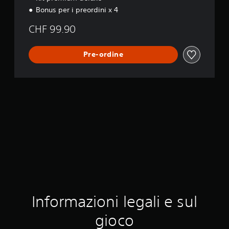
i
Bonus per i preordini x 4
o
n
CHF 99.90
Pre-ordine
Informazioni legali e sul
gioco