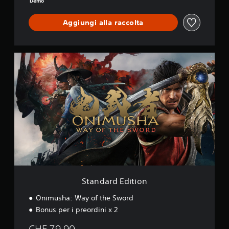
Demo
w
o
Aggiungi alla raccolta
r
d
D
E
S
M
t
O
a
n
d
a
r
d
E
d
i
t
i
o
Standard Edition
n
Onimusha: Way of the Sword
Bonus per i preordini x 2
CHF 79.90