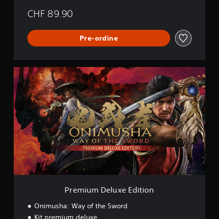
CHF 89.90
Pre-ordine
P
r
e
m
i
u
m
D
e
l
u
x
e
E
Premium Deluxe Edition
d
i
Onimusha: Way of the Sword
t
Kit premium deluxe