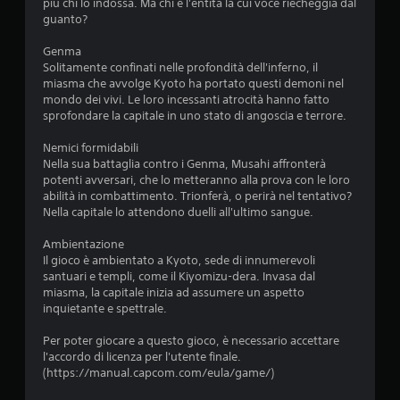
più chi lo indossa. Ma chi è l'entità la cui voce riecheggia dal
guanto?
Genma
Solitamente confinati nelle profondità dell'inferno, il
miasma che avvolge Kyoto ha portato questi demoni nel
mondo dei vivi. Le loro incessanti atrocità hanno fatto
sprofondare la capitale in uno stato di angoscia e terrore.
Nemici formidabili
Nella sua battaglia contro i Genma, Musahi affronterà
potenti avversari, che lo metteranno alla prova con le loro
abilità in combattimento. Trionferà, o perirà nel tentativo?
Nella capitale lo attendono duelli all'ultimo sangue.
Ambientazione
Il gioco è ambientato a Kyoto, sede di innumerevoli
santuari e templi, come il Kiyomizu-dera. Invasa dal
miasma, la capitale inizia ad assumere un aspetto
inquietante e spettrale.
Per poter giocare a questo gioco, è necessario accettare
l'accordo di licenza per l'utente finale.
(https://manual.capcom.com/eula/game/)