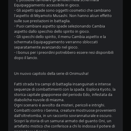
Equipaggiamento accessibile in gioco.
- Gli aspetti spade sono oggetti cosmetici che cambiano
l'aspetto di Miyamoto Musashi. Non hanno alcun effetto
sulle sue prestazioni in battaglia.
- Puoi cambiare aspetto spade selezionando Cambia
aspetto dallo specchio dello spirito in gioco.
- Gli specchi dello spirito, il menu Cambia aspetto e la
schermata Equipaggiamento verranno sbloccati
separatamente avanzando nel gioco.
- I bonus per i preordini potrebbero essere resi disponibili
dopo il lancio.
Un nuovo capitolo della serie di Onimusha!
Fatti strada tra campi di battaglia insanguinati e intense
sequenze di combattimenti con la spada. Esplora Kyoto, la
storica capitale giapponese del periodo Edo, infestata da
diaboliche nuvole di miasma.
Ogni scenario è avvolto da misteri, pericoli e intrighi.
Combatti contro i Genma, creature mostruose provenienti
dall'oltretomba, in un racconto sovrannaturale e oscuro.
Scopri la storia di un samurai armato del guanto Oni, un
artefatto mistico che conferisce a chi lo indossa il potere di