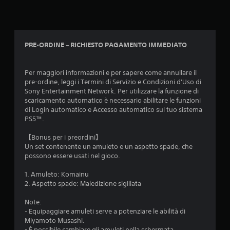
PRE-ORDINE – RICHIESTO PAGAMENTO IMMEDIATO
Per maggiori informazioni e per sapere come annullare il
pre-ordine, leggi i Termini di Servizio e Condizioni d'Uso di
Sony Entertainment Network. Per utilizzare la funzione di
scaricamento automatico è necessario abilitare le funzioni
di Login automatico e Accesso automatico sul tuo sistema
PS5™.
【Bonus per i preordini】
Un set contenente un amuleto e un aspetto spade, che
possono essere usati nel gioco.
1. Amuleto: Komainu
2. Aspetto spade: Maledizione sigillata
Note:
- Equipaggiare amuleti serve a potenziare le abilità di
Miyamoto Musashi.
- È possibile cambiare gli amuleti nella schermata