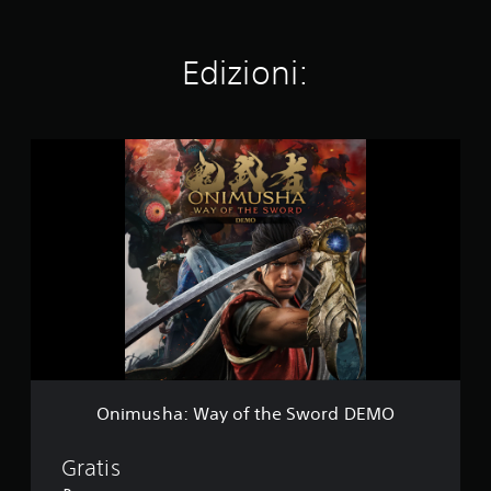
Edizioni:
O
n
i
m
u
s
h
a
:
W
a
y
o
f
Onimusha: Way of the Sword DEMO
t
h
e
Gratis
S