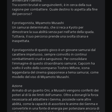
annientare i Genma.
Tra scontri brutali e sanguinolenti, è in cerca della sua
ragione per combattere. Quale destino lo aspetta alla fine
del percorso?
Il protagonista, Miyamoto Musashi
Un samurai determinato, che si reca a Kyoto per
dimostrare la sua abilità senza pari nell'arte della spada.
Tuttavia, il suo percorso prende una svolta strana e
inaspettata.
Il protagonista di questo gioco è un giovane samurai dal
carattere impetuoso, sempre coinvolto in continui
combattimenti crudi e sanguinosi. Per consolidare
l'immagine di questo straordinario samurai, Capcom ha
scelto il volto dello scomparso Toshiro Mifune, icona
leggendaria del cinema giapponese a tema samurai, come
modello del viso di Miyamoto Musashi.
Azione
Armato di un guanto Oni, a Musashi vengono conferiti dei
poteri al di là dei limiti dell'umano. Oltre a donargli la forza
necessaria ad abbattere i Genma, possiede varie altre
abilità, come la capacità di assorbire le anime dei Genma e
convertirle in una fonte di energia per potenziare ancora di