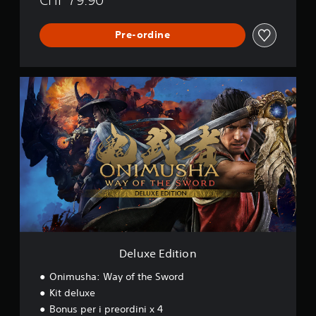
Pre-ordine
D
e
l
u
x
e
E
d
i
t
i
o
n
Deluxe Edition
Onimusha: Way of the Sword
Kit deluxe
Bonus per i preordini x 4