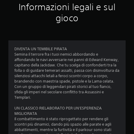
r
e
a
Informazioni legali e sul
r
e
r
a
l
e
i
D
g
g
i
gioco
n
i
i
1
i
t
f
o
d
o
u
o
c
a
7
c
t
r
a
s
o
o
m
r
7
.
c
r
a
e
i
a
z
DIVENTA UN TEMIBILE PIRATA
,
4
a
l
i
Semina il terrore fra i tuoi nemici abbordando e
o
I
l
o
affondando le navi avversarie nei panni di Edward Kenway,
i
p
n
6
d
n
capitano della Jackdaw. Che tu scelga di confonderti tra la
e
p
v
e
i
folla o di guidare temerari assalti, passa con disinvoltura da
u
(
e
v
l
r
silenziosi attacchi letali a feroci scontri corpo a corpo,
r
b
r
l
e
brandendo con maestria spade, pistole e la Lama celata.
e
a
'
a
s
l
Con un gruppo di leggendari pirati storici al tuo fianco,
i
s
e
i
a
sfida gli imperi nel secolare conflitto tra Assassini e
c
e
s
l
t
Templari.
o
o
p
)
i
n
l
e
u
v
UN CLASSICO RIELABORATO PER UN'ESPERIENZA
o
I
e
r
e
MIGLIORATA
r
l
l
i
t
a
Il combattimento è stato riprogettato per rendere gli
i
g
e
e
i
scontri più dinamici, dando più spazio alle parate e agli
p
i
v
n
m
abbattimenti, mentre la furtività e il parkour sono stati
a
i
o
e
z