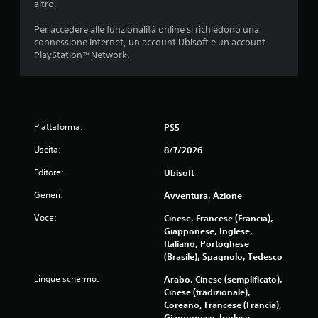
t
z
altro.
o
r
)
o
a
d
i
P
.
d
Per accedere alle funzionalità online si richiedono una
i
s
u
i
connessione internet, un account Ubisoft e un account
f
u
o
g
PlayStation™Network.
i
o
M
i
i
c
n
o
i
o
a
i
d
n
c
t
p
v
a
o
i
i
e
l
.
i
ù
Piattaforma:
r
PS5
i
n
i
t
t
m
m
Uscita:
8/7/2026
i
à
o
p
r
Editore:
d
o
Ubisoft
e
e
o
r
s
i
Generi:
Avventura, Azione
d
t
e
l
a
a
r
m
Voce:
Cinese, Francese (Francia),
r
n
o
c
Giapponese, Inglese,
i
t
v
Italiano, Portoghese
i
s
i
i
(Brasile), Spagnolo, Tedesco
t
u
d
m
a
l
u
Lingue schermo:
Arabo, Cinese (semplificato),
e
z
t
r
Cinese (tradizionale),
n
a
a
i
Coreano, Francese (Francia),
t
r
n
o
Giapponese, Inglese,