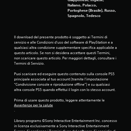
o
e
t
n
Italiano, Polacco,
o
p
e
Portoghese (Brasile), Russo,
e
r
i
l
Spagnolo, Tedesco
i
P
ù
'
z
u
f
e
z
o
a
s
o
i
c
p
Il download del presente prodotto è soggetto ai Termini di 
n
a
i
e
servizio e alle Condizioni d'uso del software di PlayStation e a 
t
c
l
r
qualsiasi altra condizione supplementare specifica applicabile a 
a
c
m
i
questo articolo. Se non si desidera accettare questi Termini, 
l
e
e
e
non scaricare questo articolo. Per maggiori dettagli, consultare i 
e
d
n
n
Termini di Servizio.
e
e
t
z
v
r
e
a
Puoi scaricare ed eseguire questo contenuto sulla console PS5 
e
e
r
d
principale associata al tuo account (tramite l'impostazione 
r
a
i
i
“Condivisione console e riproduzione offline”) e su qualsiasi 
t
u
c
g
altra console PS5 quando effettui il login con lo stesso account.
i
n
o
i
c
a
n
o
Prima di usare questo prodotto, leggere attentamente le 
a
m
o
c
Avvertenze per la salute
l
b
s
o
.
e
i
c
.
d
e
i
Library programs ©Sony Interactive Entertainment Inc. concesso 
i
n
b
in licenza esclusivamente a Sony Interactive Entertainment 
c
C
t
i