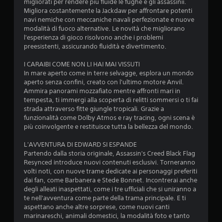
m
migliorati per rendere più fluide le fughe e gli assassinii.
ù
c
a
t
a
Migliora costantemente la Jackdaw per affrontare potenti
z
i
o
d
t
g
navi nemiche con meccaniche navali perfezionate e nuove
m
i
i
i
modalità di fuoco alternative. Le novità che migliorano
a
i
p
n
g
n
l'esperienza di gioco risolvono anche i problemi
r
o
c
i
i
preesistenti, assicurando fluidità e divertimento.
o
r
l
e
o
e
t
u
g
c
t
I CARAIBI COME NON LI HAI MAI VISSUTI
a
d
n
o
o
e
In mare aperto come in terre selvagge, esplora un mondo
n
e
l
i
s
aperto senza confini, creato con l'ultimo motore Anvil.
t
d
i
a
n
t
Ammira panorami mozzafiato mentre affronti mari in
i
i
q
b
o
tempesta, ti immergi alla scoperta di relitti sommersi o ti fai
p
d
u
i
d
strada attraverso fitte giungle tropicali. Grazie a
o
a
a
e
funzionalità come Dolby Atmos e ray tracing, ogni scena è
l
s
s
l
l
più coinvolgente e restituisce tutta la bellezza del mondo.
e
s
c
s
l
o
a
(
i
'
L'AVVENTURA DI EDWARD SI ESPANDE
n
l
a
a
e
Partendo dalla storia originale, Assassin's Creed Black Flag
o
i
v
s
s
Resynced introduce nuovi contenuti esclusivi. Torneranno
e
e
a
i
p
volti noti, con nuove trame dedicate ai personaggi preferiti
s
s
n
m
e
dai fan, come Barbanera e Stede Bonnet. Incontrerai anche
s
o
o
z
r
degli alleati inaspettati, come i tre ufficiali che si uniranno a
e
l
m
a
i
te nell'avventura come parte della trama principale. E ti
r
o
e
e
aspettano anche altre sorprese, come nuovi canti
t
e
p
n
n
marinareschi, animali domestici, la modalità foto e tanto
o
m
e