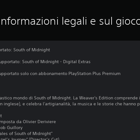
Informazioni legali e sul gioc
rtato: South of Midnight
pportato: South of Midnight - Digital Extras
supportato solo con abbonamento PlayStation Plus Premium
astico mondo di South of Midnight. La Weaver's Edition comprende i
in inglese), e celebra l'artigianalità, la musica e le storie che hanno
t
mposta da Olivier Deriviere
ob Guillory
ales of South of Midnight"
l’s Journey" (Director’s Cut)