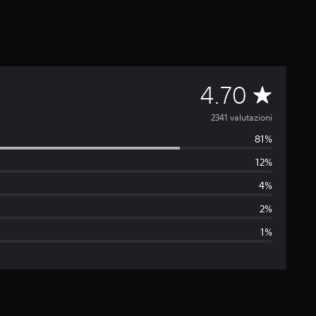
V
4.70
a
2341 valutazioni
81%
l
12%
u
4%
t
2%
1%
a
z
i