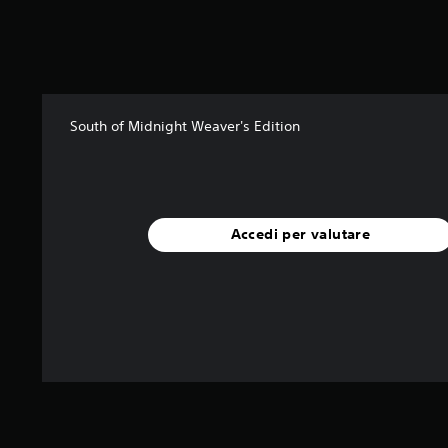
a
l
u
t
a
z
South of Midnight Weaver's Edition
i
o
n
i
Accedi per valutare