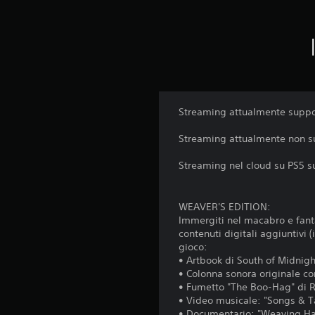
Streaming attualmente suppo
Streaming attualmente non su
Streaming nel cloud su PS5 
WEAVER'S EDITION:
Immergiti nel macabro e fant
contenuti digitali aggiuntivi (
gioco:
• Artbook di South of Midnigh
• Colonna sonora originale co
• Fumetto "The Boo-Hag" di R
• Video musicale: "Songs & T
• Documentario: "Weaving Haze