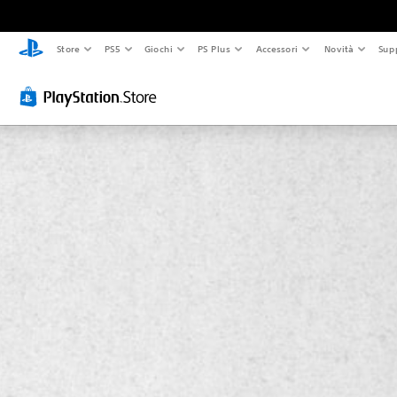
Store
PS5
Giochi
PS Plus
Accessori
Novità
Sup