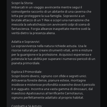
Scopri la Storia:
Imbarcati in un viaggio avvincente mentre segui il
coinvolgente racconto di un abitante di una caverna che
lotta per proteggere la sua famiglia. Sopravvivi a un
brutale attacco di un T-Rex e scopri una narrazione che
mescola la selvatichezza con avvincenti colpi di scena di
fantascienza. Forgia alleanze inaspettate mentre sveli la
verità dietro la presenza aliena.
Adatta e Sopravvivi:
La sopravvivenza nella natura richiede astuzia. Usa le
risorse naturali per creare strumenti vitali, armi e misture
per la guarigione e la protezione. Acquisisci esperienza e
potenzia le tue abilità per superare i numerosi pericoli di un
pianeta primordiale.
Esplora il Primordiale:
Scopri biomi diversi, ognuno con sfide e segreti unici.
Attraversa foreste dense, pianure estese, montagne
insidiose e misteriose profondità oceaniche dove il pericolo
è in agguato. Incontra una vasta gamma di dinosauri, dal
maestoso Apatosaurus al terrificante Carnotaurus,
ognuno perfettamente adattato al proprio habitat.
Combatti e Sii Astuto: