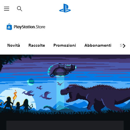
C
e
r
c
a
Novità
Raccolte
Promozioni
Abbonamenti
Sfogl