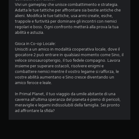
Vivi un gameplay che unisce combattimento e strategia.
Adatta le tue tattiche per affrontare sia bestie antiche che
alieni. Modifica le tue tattiche, usa armi create, esche,
trappole e furtività per dominare gli incontri con nemici
regolari e boss. Ogni confronto metterà alla prova la tua
abilità e astuzia.
Gioca in Co-op Locale:
Unisciti a un amico in modalità cooperativa locale, dove il
giocatore 2 può entrare in qualsiasi momento come Sino, il
veloce sinosauropterigio, il tuo fedele compagno. Lavora
insieme per superare ostacoli, risolvere enigmi e
combattere nemici mentre il vostro legame si rafforza, le
vostre abilità aumentano e Sino cresce diventando un
amico feroce e leale.
In Primal Planet, il tuo viaggio da umile abitante di una
caverna all'ultima speranza del pianeta è pieno di pericoli,
meraviglie e legami indissolubili della famiglia. Sei pronto
ad affrontare la sfida?