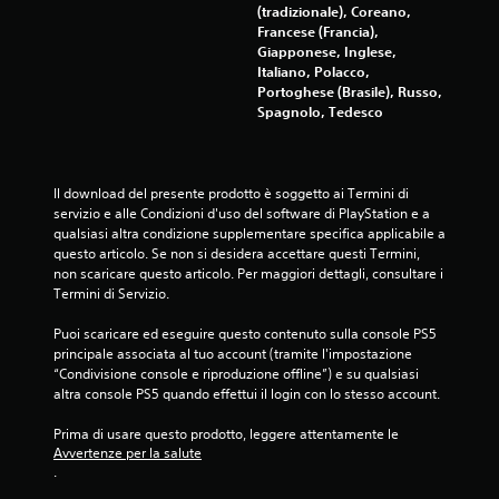
(tradizionale), Coreano,
1
Francese (Francia),
Giapponese, Inglese,
0
Italiano, Polacco,
Portoghese (Brasile), Russo,
8
Spagnolo, Tedesco
v
a
Il download del presente prodotto è soggetto ai Termini di 
servizio e alle Condizioni d'uso del software di PlayStation e a 
l
qualsiasi altra condizione supplementare specifica applicabile a 
questo articolo. Se non si desidera accettare questi Termini, 
u
non scaricare questo articolo. Per maggiori dettagli, consultare i 
Termini di Servizio.
t
Puoi scaricare ed eseguire questo contenuto sulla console PS5 
a
principale associata al tuo account (tramite l'impostazione 
“Condivisione console e riproduzione offline”) e su qualsiasi 
z
altra console PS5 quando effettui il login con lo stesso account.
i
Prima di usare questo prodotto, leggere attentamente le 
Avvertenze per la salute
.
o