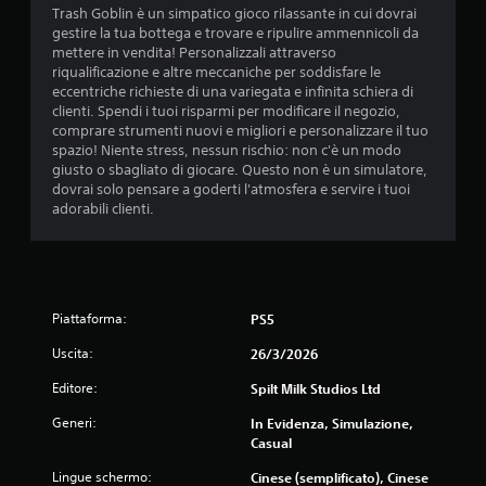
Trash Goblin è un simpatico gioco rilassante in cui dovrai
l
gestire la tua bottega e trovare e ripulire ammennicoli da
mettere in vendita! Personalizzali attraverso
e
riqualificazione e altre meccaniche per soddisfare le
eccentriche richieste di una variegata e infinita schiera di
s
clienti. Spendi i tuoi risparmi per modificare il negozio,
comprare strumenti nuovi e migliori e personalizzare il tuo
u
spazio! Niente stress, nessun rischio: non c'è un modo
giusto o sbagliato di giocare. Questo non è un simulatore,
c
dovrai solo pensare a goderti l'atmosfera e servire i tuoi
adorabili clienti.
i
n
q
Piattaforma:
PS5
u
Uscita:
26/3/2026
e
Editore:
Spilt Milk Studios Ltd
Generi:
In Evidenza, Simulazione,
d
Casual
a
Lingue schermo:
Cinese (semplificato), Cinese