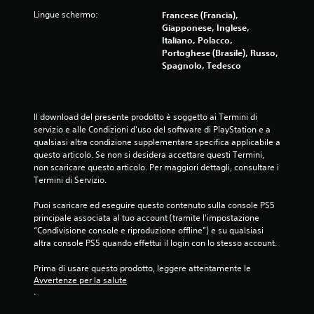
n
Lingue schermo:
Francese (Francia),
q
Giapponese, Inglese,
Italiano, Polacco,
Portoghese (Brasile), Russo,
u
Spagnolo, Tedesco
e
d
Il download del presente prodotto è soggetto ai Termini di 
servizio e alle Condizioni d'uso del software di PlayStation e a 
a
qualsiasi altra condizione supplementare specifica applicabile a 
questo articolo. Se non si desidera accettare questi Termini, 
4
non scaricare questo articolo. Per maggiori dettagli, consultare i 
Termini di Servizio.
5
Puoi scaricare ed eseguire questo contenuto sulla console PS5 
0
principale associata al tuo account (tramite l'impostazione 
“Condivisione console e riproduzione offline”) e su qualsiasi 
7
altra console PS5 quando effettui il login con lo stesso account.
2
Prima di usare questo prodotto, leggere attentamente le 
Avvertenze per la salute
v
.