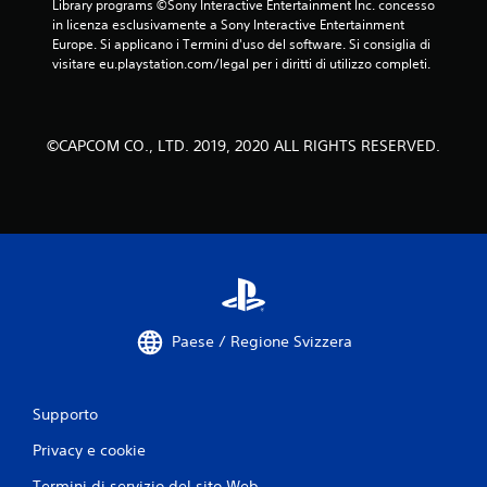
a
Library programs ©Sony Interactive Entertainment Inc. concesso 
in licenza esclusivamente a Sony Interactive Entertainment 
l
Europe. Si applicano i Termini d'uso del software. Si consiglia di 
visitare eu.playstation.com/legal per i diritti di utilizzo completi.
u
t
©CAPCOM CO., LTD. 2019, 2020 ALL RIGHTS RESERVED.
a
z
i
o
n
Paese / Regione Svizzera
i
Supporto
Privacy e cookie
Termini di servizio del sito Web