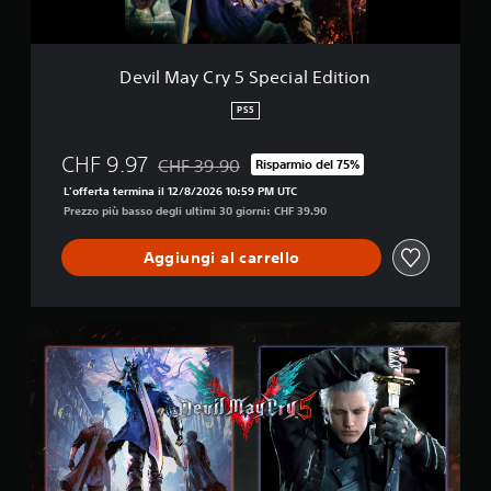
y
5
S
p
Devil May Cry 5 Special Edition
e
c
PS5
i
a
CHF 9.97
CHF 39.90
Risparmio del 75%
l
Scontato dal prezzo originale di CHF 39.90
E
L'offerta termina il 12/8/2026 10:59 PM UTC
d
Prezzo più basso degli ultimi 30 giorni: CHF 39.90
i
t
Aggiungi al carrello
i
o
n
D
e
v
i
l
M
a
y
C