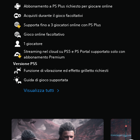
4
Abbonamento a PS Plus richiesto per giocare online
.
Acquisti durante il gioco facoltativi
7
7
Supporta fino a 3 giocatori online con PS Plus
s
t
Gioco online facoltativo
e
1 giocatore
l
l
Streaming nel cloud su PS5 e PS Portal supportato solo con
e
abbonamento Premium
s
Versione PS5
u
Funzione di vibrazione ed effetto grilletto richiesti
c
i
Guida di gioco supportata
n
q
Visualizza tutti
u
e
d
a
4
5
K
v
a