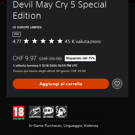
Devil May Cry 5 Special 
Edition
CE EUROPE LIMITED
PS5
4.77
45 K valutazioni
V
a
l
CHF 9.97
u
CHF 39.90
Risparmio del 75%
Scontato dal prezzo originale di CHF 39.90
t
L'offerta termina il 12/8/2026 10:59 PM UTC
a
Prezzo più basso degli ultimi 30 giorni: CHF 39.90
z
i
Aggiungi al carrello
o
n
e
m
e
d
i
a
In-Game Purchases, Linguaggio, Violenza
d
i