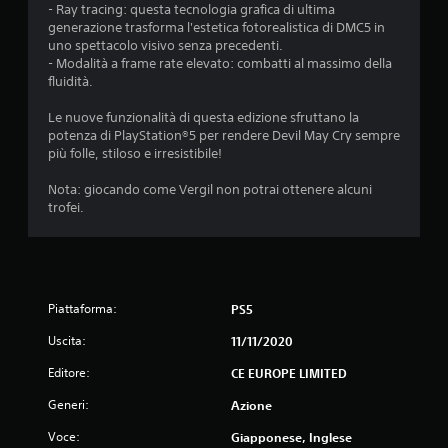
7
- Ray tracing: questa tecnologia grafica di ultima
generazione trasforma l'estetica fotorealistica di DMC5 in
7
uno spettacolo visivo senza precedenti.
- Modalità a frame rate elevato: combatti al massimo della
s
fluidità.
t
Le nuove funzionalità di questa edizione sfruttano la
potenza di PlayStation®5 per rendere Devil May Cry sempre
più folle, stiloso e irresistibile!
e
Nota: giocando come Vergil non potrai ottenere alcuni
l
trofei.
l
e
s
Piattaforma:
PS5
u
Uscita:
11/11/2020
Editore:
CE EUROPE LIMITED
c
Generi:
Azione
i
Voce:
Giapponese, Inglese