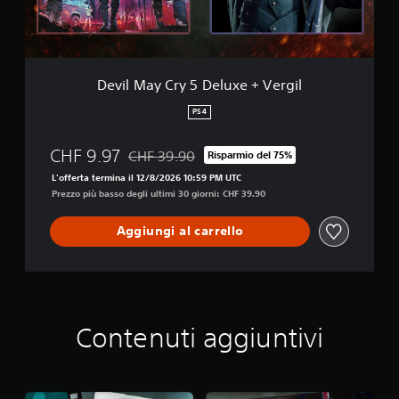
r
y
5
D
e
Devil May Cry 5 Deluxe + Vergil
l
u
PS4
x
e
CHF 9.97
CHF 39.90
Risparmio del 75%
+
Scontato dal prezzo originale di CHF 39.90
V
L'offerta termina il 12/8/2026 10:59 PM UTC
e
Prezzo più basso degli ultimi 30 giorni: CHF 39.90
r
g
Aggiungi al carrello
i
l
Contenuti aggiuntivi