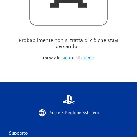
i
c
i
ò
c
h
e
Probabilmente non si tratta di ciò che stavi
s
cercando...
t
a
Torna allo
Store
o alla
Home
.
v
i
c
e
r
c
a
n
d
o
Paese / Regione Svizzera
.
.
.
Supporto