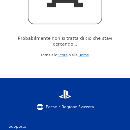
i
c
i
ò
c
h
e
Probabilmente non si tratta di ciò che stavi
s
cercando...
t
a
Torna allo
Store
o alla
Home
.
v
i
c
e
r
c
a
n
d
o
Paese / Regione Svizzera
.
.
.
Supporto