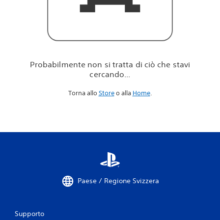
i
c
i
ò
c
h
e
Probabilmente non si tratta di ciò che stavi
s
cercando...
t
a
Torna allo
Store
o alla
Home
.
v
i
c
e
r
c
a
n
d
o
Paese / Regione Svizzera
.
.
.
Supporto