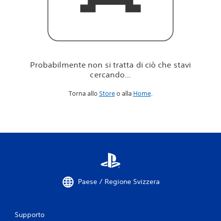
i
c
i
ò
c
h
e
Probabilmente non si tratta di ciò che stavi
s
cercando...
t
a
Torna allo
Store
o alla
Home
.
v
i
c
e
r
c
a
n
d
o
Paese / Regione Svizzera
.
.
.
Supporto