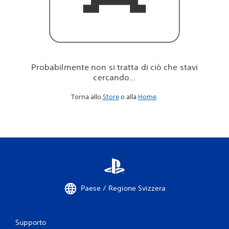
i
c
i
ò
c
h
e
Probabilmente non si tratta di ciò che stavi
s
cercando...
t
a
Torna allo
Store
o alla
Home
.
v
i
c
e
r
c
a
n
d
o
Paese / Regione Svizzera
.
.
.
Supporto