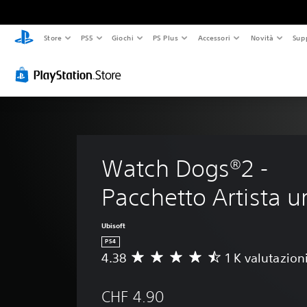
Store
PS5
Giochi
PS Plus
Accessori
Novità
Sup
Watch Dogs®2 - 
Pacchetto Artista 
Ubisoft
PS4
4.38
1 K valutazion
V
a
l
CHF 4.90
u