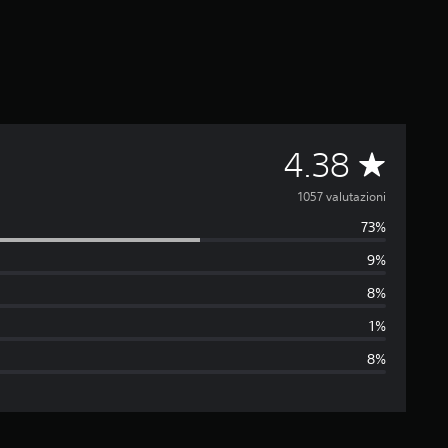
V
4.38
a
1057 valutazioni
73%
l
9%
u
8%
t
1%
8%
a
z