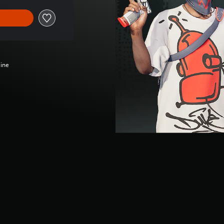
line
a