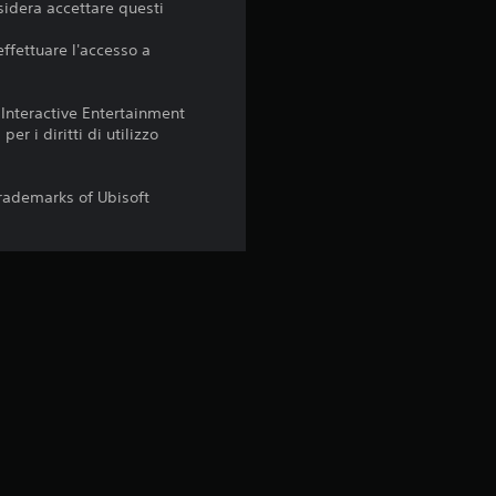
sidera accettare questi
4
effettuare l'accesso a
.
3
 Interactive Entertainment
er i diritti di utilizzo
8
trademarks of Ubisoft
s
t
e
l
l
e
s