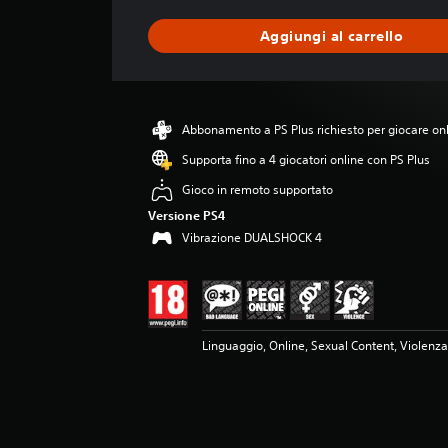
t
a
Aggiungi al carrello
z
i
o
n
e
Abbonamento a PS Plus richiesto per giocare on
m
e
Supporta fino a 4 giocatori online con PS Plus
d
Gioco in remoto supportato
i
a
Versione PS4
d
Vibrazione DUALSHOCK 4
i
4
.
3
8
Linguaggio, Online, Sexual Content, Violenz
s
t
e
l
l
e