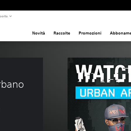
porto
Novità
Raccolte
Promozioni
Abboname
urbano
i