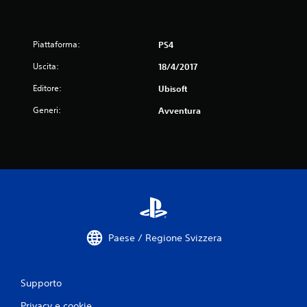
0
v
Piattaforma:
PS4
a
Uscita:
18/4/2017
l
Editore:
Ubisoft
Generi:
Avventura
u
t
a
z
i
Paese / Regione Svizzera
o
n
Supporto
i
Privacy e cookie