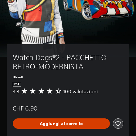
Watch Dogs®2 - PACCHETTO 
RETRO-MODERNISTA
Ubisoft
PS4
4.3
100 valutazioni
V
a
l
CHF 6.90
u
t
a
Aggiungi al carrello
z
i
o