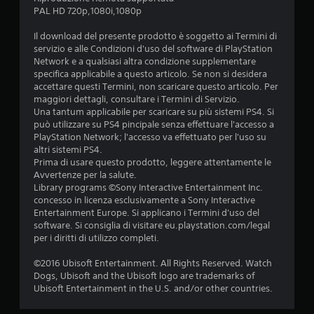
PAL HD 720p,1080i,1080p
s
Il download del presente prodotto è soggetto ai Termini di
u
servizio e alle Condizioni d'uso del software di PlayStation
Network e a qualsiasi altra condizione supplementare
c
specifica applicabile a questo articolo. Se non si desidera
accettare questi Termini, non scaricare questo articolo. Per
i
maggiori dettagli, consultare i Termini di Servizio.
Una tantum applicabile per scaricare su più sistemi PS4. Si
n
può utilizzare su PS4 pincipale senza effettuare l'accesso a
PlayStation Network; l'accesso va effettuato per l'uso su
q
altri sistemi PS4.
Prima di usare questo prodotto, leggere attentamente le
u
Avvertenze per la salute.
Library programs ©Sony Interactive Entertainment Inc.
e
concesso in licenza esclusivamente a Sony Interactive
Entertainment Europe. Si applicano i Termini d'uso del
d
software. Si consiglia di visitare eu.playstation.com/legal
per i diritti di utilizzo completi.
a
©2016 Ubisoft Entertainment. All Rights Reserved. Watch
1
Dogs, Ubisoft and the Ubisoft logo are trademarks of
Ubisoft Entertainment in the U.S. and/or other countries.
0