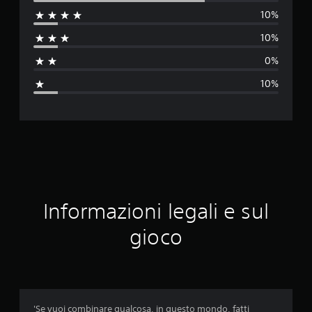
10%
u
10%
t
0%
a
10%
z
i
o
n
e
Informazioni legali e sul
m
gioco
e
d
i
'Se vuoi combinare qualcosa, in questo mondo, fatti