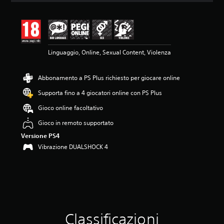
n
e
m
e
d
Linguaggio, Online, Sexual Content, Violenza
i
a
d
Abbonamento a PS Plus richiesto per giocare online
i
4
Supporta fino a 4 giocatori online con PS Plus
.
3
Gioco online facoltativo
s
Gioco in remoto supportato
t
e
Versione PS4
l
Vibrazione DUALSHOCK 4
l
e
s
u
c
i
n
Classificazioni
q
u