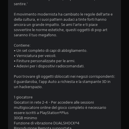
sentire.'
a
Il movimento modernista ha cambiato le regole dell'arte e
d
della cultura, e i suoi pattern audaci a tinte forti hanno
ancora un grande impatto. Se ami l'arte e ti piace
i
sovvertire le norme estetiche, questi oggetti di pop art
saranno il tuo megafono.
4
Contiene:
.
• Un set completo di capi di abbigliamento.
• Verniciatura per veicoli.
3
• Finiture personalizzate per le armi.
• Adesivi per i dispositivi radiocomandati.
s
Puoi trovare gli oggetti sbloccati nei negozi corrispondenti:
t
il guardaroba, l'app Auto a richiesta e la stampante 3D in
un hackerspazio.
e
1 giocatore
Giocatori in rete 2-4 - Per accedere alle sessioni
l
multigiocatore online del gioco completo è necessario
essere iscritti a PlayStation®Plus
l
30GB minimo
Funzione di vibrazione DUALSHOCK®4
e
Riproduzione Remota supportata