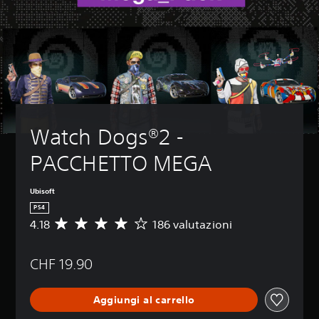
Watch Dogs®2 - 
PACCHETTO MEGA
Ubisoft
PS4
4.18
186 valutazioni
V
a
l
CHF 19.90
u
t
a
Aggiungi al carrello
z
i