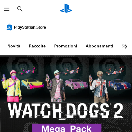
C
e
r
c
a
Novità
Raccolte
Promozioni
Abbonamenti
Sfogl