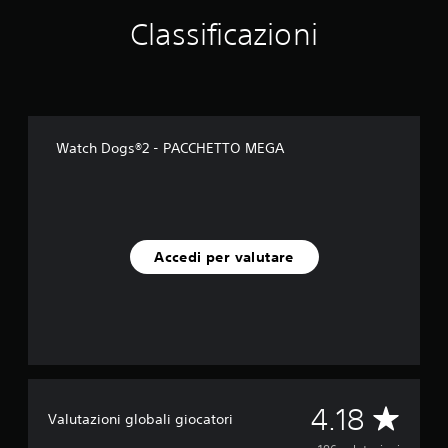
q
Classificazioni
u
e
d
a
1
8
6
Watch Dogs®2 - PACCHETTO MEGA
v
a
l
u
t
a
Accedi per valutare
z
i
o
n
i
V
4.18
Valutazioni globali giocatori