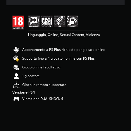
o
n
e
m
e
d
Linguaggio, Online, Sexual Content, Violenza
i
a
d
Abbonamento a PS Plus richiesto per giocare online
i
4
Supporta fino a 4 giocatori online con PS Plus
.
1
Gioco online facoltativo
8
1 giocatore
s
t
Gioco in remoto supportato
e
Versione PS4
l
l
Vibrazione DUALSHOCK 4
e
s
u
c
i
n