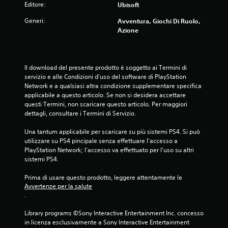
Editore:
Ubisoft
l
Generi:
Avventura, Giochi Di Ruolo,
Azione
e
s
Il download del presente prodotto è soggetto ai Termini di 
u
servizio e alle Condizioni d'uso del software di PlayStation 
Network e a qualsiasi altra condizione supplementare specifica 
c
applicabile a questo articolo. Se non si desidera accettare 
questi Termini, non scaricare questo articolo. Per maggiori 
i
dettagli, consultare i Termini di Servizio.
n
Una tantum applicabile per scaricare su più sistemi PS4. Si può 
utilizzare su PS4 pincipale senza effettuare l'accesso a 
q
PlayStation Network; l'accesso va effettuato per l'uso su altri 
sistemi PS4.
u
Prima di usare questo prodotto, leggere attentamente le 
e
Avvertenze per la salute
.
d
Library programs ©Sony Interactive Entertainment Inc. concesso 
a
in licenza esclusivamente a Sony Interactive Entertainment 