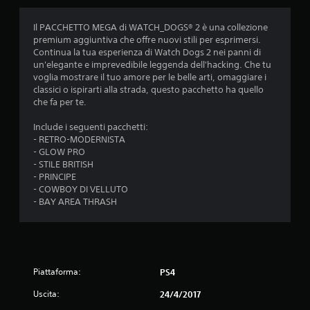
d
i
Il PACCHETTO MEGA di WATCH_DOGS® 2 è una collezione
premium aggiuntiva che offre nuovi stili per esprimersi.
a
Continua la tua esperienza di Watch Dogs 2 nei panni di
un'elegante e imprevedibile leggenda dell'hacking. Che tu
d
voglia mostrare il tuo amore per le belle arti, omaggiare i
classici o ispirarti alla strada, questo pacchetto ha quello
i
che fa per te.
4
Include i seguenti pacchetti:
- RETRO-MODERNISTA
.
- GLOW PRO
- STILE BRITISH
1
- PRINCIPE
- COWBOY DI VELLUTO
8
- BAY AREA THRASH
s
t
Piattaforma:
PS4
e
Uscita:
24/4/2017
l