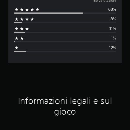
a
186 valutazioni
68%
l
8%
u
11%
t
1%
a
12%
z
i
o
n
e
Informazioni legali e sul
m
gioco
e