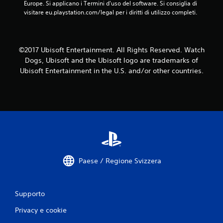
Europe. Si applicano i Termini d'uso del software. Si consiglia di 
1
visitare eu.playstation.com/legal per i diritti di utilizzo completi.
8
6
©2017 Ubisoft Entertainment. All Rights Reserved. Watch
Dogs, Ubisoft and the Ubisoft logo are trademarks of
v
Ubisoft Entertainment in the U.S. and/or other countries.
a
l
u
t
a
Paese / Regione Svizzera
z
Supporto
i
Privacy e cookie
o