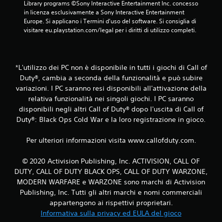
Library programs ©Sony Interactive Entertainment Inc. concesso 
a
in licenza esclusivamente a Sony Interactive Entertainment 
Europe. Si applicano i Termini d'uso del software. Si consiglia di 
l
visitare eu.playstation.com/legal per i diritti di utilizzo completi.
u
t
*L'utilizzo dei PC non è disponibile in tutti i giochi di Call of
Duty®, cambia a seconda della funzionalità e può subire
a
variazioni. I PC saranno resi disponibili all'attivazione della
relativa funzionalità nei singoli giochi. I PC saranno
z
disponibili negli altri Call of Duty® dopo l'uscita di Call of
i
Duty®: Black Ops Cold War e la loro registrazione in gioco.
o
Per ulteriori informazioni visita www.callofduty.com.
n
© 2020 Activision Publishing, Inc. ACTIVISION, CALL OF
DUTY, CALL OF DUTY BLACK OPS, CALL OF DUTY WARZONE,
i
MODERN WARFARE e WARZONE sono marchi di Activision
Publishing, Inc. Tutti gli altri marchi e nomi commerciali
appartengono ai rispettivi proprietari.
Informativa sulla privacy ed EULA del gioco