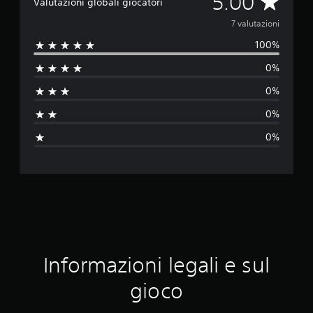
V
5.00
Valutazioni globali giocatori
a
7 valutazioni
100%
l
0%
u
0%
t
0%
a
0%
z
i
o
n
e
Informazioni legali e sul
m
gioco
e