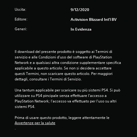
s
Uscita:
9/12/2020
u
Editore:
Activision Blizzard Int'l BV
Generi:
c
In Evidenza
i
Il download del presente prodotto è soggetto ai Termini di 
n
servizio e alle Condizioni d'uso del software di PlayStation 
Network e a qualsiasi altra condizione supplementare specifica 
q
applicabile a questo articolo. Se non si desidera accettare 
questi Termini, non scaricare questo articolo. Per maggiori 
u
dettagli, consultare i Termini di Servizio.
e
Una tantum applicabile per scaricare su più sistemi PS4. Si può 
utilizzare su PS4 pincipale senza effettuare l'accesso a 
d
PlayStation Network; l'accesso va effettuato per l'uso su altri 
sistemi PS4.
a
Prima di usare questo prodotto, leggere attentamente le 
7
Avvertenze per la salute
.
v