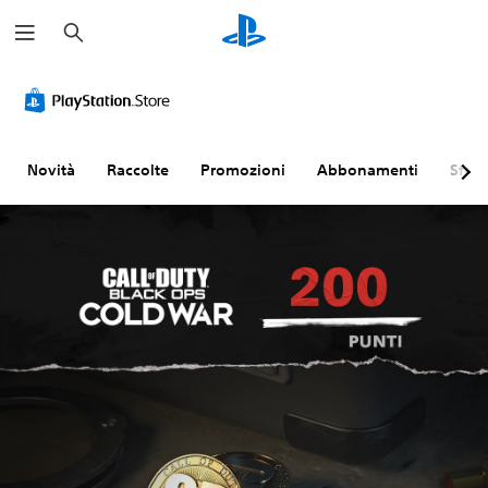
C
e
r
c
a
Novità
Raccolte
Promozioni
Abbonamenti
Sfogl