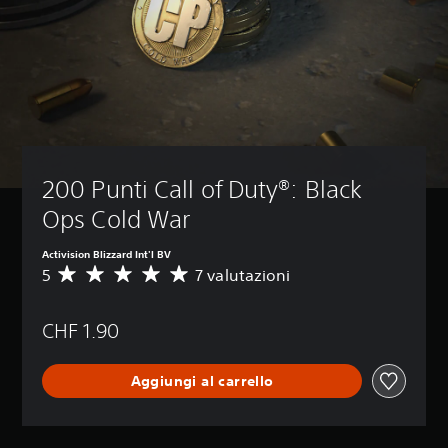
200 Punti Call of Duty®: Black 
Ops Cold War
Activision Blizzard Int'l BV
5
7 valutazioni
V
a
l
CHF 1.90
u
t
a
Aggiungi al carrello
z
i
o
n