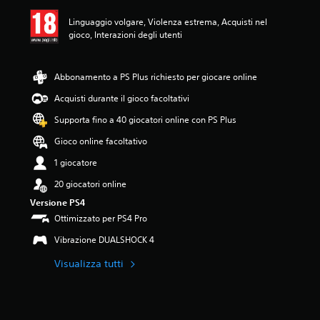
e
m
Linguaggio volgare, Violenza estrema, Acquisti nel
e
gioco, Interazioni degli utenti
d
i
a
Abbonamento a PS Plus richiesto per giocare online
d
i
Acquisti durante il gioco facoltativi
5
Supporta fino a 40 giocatori online con PS Plus
s
t
Gioco online facoltativo
e
l
1 giocatore
l
20 giocatori online
e
s
Versione PS4
u
Ottimizzato per PS4 Pro
c
i
Vibrazione DUALSHOCK 4
n
q
Visualizza tutti
u
e
d
a