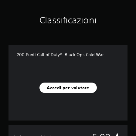
7
v
a
Classificazioni
l
u
t
a
z
i
o
200 Punti Call of Duty®: Black Ops Cold War
n
i
Accedi per valutare