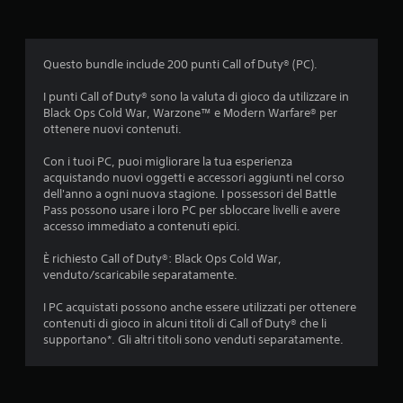
d
i
Questo bundle include 200 punti Call of Duty® (PC).
a
I punti Call of Duty® sono la valuta di gioco da utilizzare in
Black Ops Cold War, Warzone™ e Modern Warfare® per
d
ottenere nuovi contenuti.
i
Con i tuoi PC, puoi migliorare la tua esperienza
acquistando nuovi oggetti e accessori aggiunti nel corso
5
dell'anno a ogni nuova stagione. I possessori del Battle
Pass possono usare i loro PC per sbloccare livelli e avere
s
accesso immediato a contenuti epici.
t
È richiesto Call of Duty®: Black Ops Cold War,
venduto/scaricabile separatamente.
e
I PC acquistati possono anche essere utilizzati per ottenere
l
contenuti di gioco in alcuni titoli di Call of Duty® che li
supportano*. Gli altri titoli sono venduti separatamente.
l
e