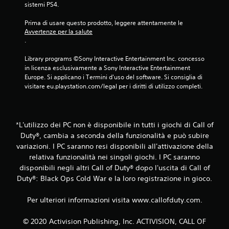
sistemi PS4.
a
Prima di usare questo prodotto, leggere attentamente le 
1
Avvertenze per la salute
.
5
Library programs ©Sony Interactive Entertainment Inc. concesso 
v
in licenza esclusivamente a Sony Interactive Entertainment 
Europe. Si applicano i Termini d'uso del software. Si consiglia di 
a
visitare eu.playstation.com/legal per i diritti di utilizzo completi.
l
u
*L'utilizzo dei PC non è disponibile in tutti i giochi di Call of
Duty®, cambia a seconda della funzionalità e può subire
t
variazioni. I PC saranno resi disponibili all'attivazione della
relativa funzionalità nei singoli giochi. I PC saranno
a
disponibili negli altri Call of Duty® dopo l'uscita di Call of
Duty®: Black Ops Cold War e la loro registrazione in gioco.
z
i
Per ulteriori informazioni visita www.callofduty.com.
o
© 2020 Activision Publishing, Inc. ACTIVISION, CALL OF