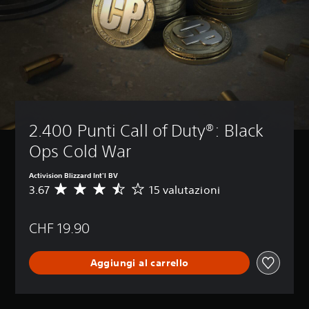
2.400 Punti Call of Duty®: Black 
Ops Cold War
Activision Blizzard Int'l BV
3.67
15 valutazioni
V
a
l
CHF 19.90
u
t
a
Aggiungi al carrello
z
i
o
n