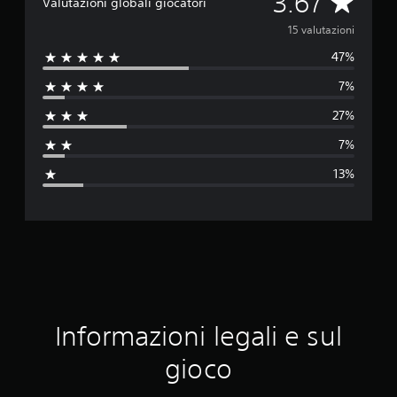
V
3.67
Valutazioni globali giocatori
a
15 valutazioni
47%
l
7%
u
27%
t
7%
a
13%
z
i
o
n
e
Informazioni legali e sul
m
gioco
e