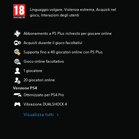
e
m
Linguaggio volgare, Violenza estrema, Acquisti nel
e
gioco, Interazioni degli utenti
d
i
a
Abbonamento a PS Plus richiesto per giocare online
d
i
Acquisti durante il gioco facoltativi
3
Supporta fino a 40 giocatori online con PS Plus
.
6
Gioco online facoltativo
7
s
1 giocatore
t
20 giocatori online
e
l
Versione PS4
l
Ottimizzato per PS4 Pro
e
s
Vibrazione DUALSHOCK 4
u
c
Visualizza tutti
i
n
q
u