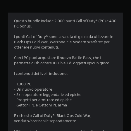
d
i
Questo bundle include 2.000 punti Call of Duty® (PC) e 400
PC bonus.
a
I punti Call of Duty® sono la valuta di gioco da utilizzare in
d
Black Ops Cold War, Warzone™ e Modern Warfare® per
ottenere nuovi contenuti.
i
Con i PC puoi acquistare il nuovo Battle Pass, che ti
3
permette di sbloccare 100 livelli di oggetti epici in gioco.
.
I contenuti dei livelli includono:
6
- 1.300 PC
- Un nuovo operatore
7
- Skin operatore leggendarie ed epiche
- Progetti per armi rare ed epiche
s
- Gettoni PE e Gettoni PE arma
t
È richiesto Call of Duty®: Black Ops Cold War,
venduto/scaricabile separatamente.
e