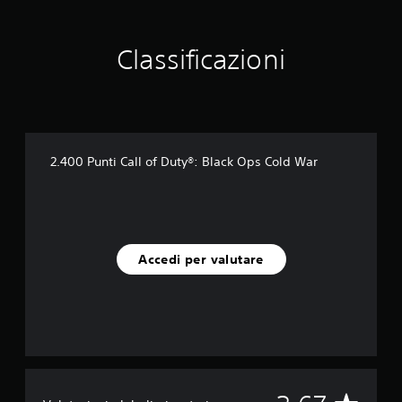
e
d
a
Classificazioni
1
5
v
a
l
u
t
2.400 Punti Call of Duty®: Black Ops Cold War
a
z
i
o
n
i
Accedi per valutare