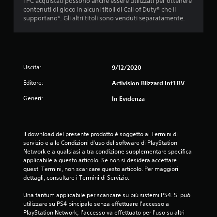
I PC acquistati possono anche essere utilizzati per ottenere
contenuti di gioco in alcuni titoli di Call of Duty® che li
l
supportano*. Gli altri titoli sono venduti separatamente.
l
e
s
Uscita:
9/12/2020
u
Editore:
Activision Blizzard Int'l BV
Generi:
In Evidenza
c
i
Il download del presente prodotto è soggetto ai Termini di 
n
servizio e alle Condizioni d'uso del software di PlayStation 
Network e a qualsiasi altra condizione supplementare specifica 
q
applicabile a questo articolo. Se non si desidera accettare 
questi Termini, non scaricare questo articolo. Per maggiori 
u
dettagli, consultare i Termini di Servizio.
e
Una tantum applicabile per scaricare su più sistemi PS4. Si può 
utilizzare su PS4 pincipale senza effettuare l'accesso a 
d
PlayStation Network; l'accesso va effettuato per l'uso su altri 