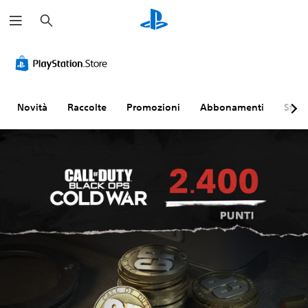
C
e
r
c
a
Novità
Raccolte
Promozioni
Abbonamenti
Sfogl