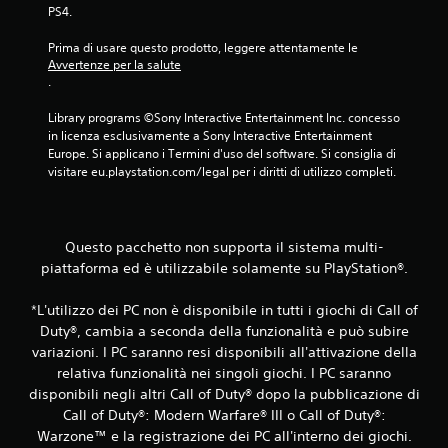
PS4.
e
Prima di usare questo prodotto, leggere attentamente le 
d
Avvertenze per la salute
.
a
Library programs ©Sony Interactive Entertainment Inc. concesso 
4
in licenza esclusivamente a Sony Interactive Entertainment 
Europe. Si applicano i Termini d'uso del software. Si consiglia di 
6
visitare eu.playstation.com/legal per i diritti di utilizzo completi.
v
a
Questo pacchetto non supporta il sistema multi-
piattaforma ed è utilizzabile solamente su PlayStation®.
l
*L'utilizzo dei PC non è disponibile in tutti i giochi di Call of
u
Duty®, cambia a seconda della funzionalità e può subire
t
variazioni. I PC saranno resi disponibili all'attivazione della
relativa funzionalità nei singoli giochi. I PC saranno
a
disponibili negli altri Call of Duty® dopo la pubblicazione di
Call of Duty®: Modern Warfare® III o Call of Duty®:
z
Warzone™ e la registrazione dei PC all'interno dei giochi.