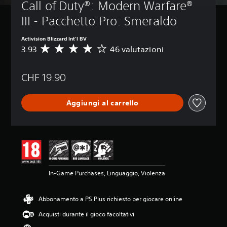
Call of Duty®: Modern Warfare® 
III - Pacchetto Pro: Smeraldo
Activision Blizzard Int'l BV
3.93
46 valutazioni
V
a
l
CHF 19.90
u
t
a
Aggiungi al carrello
z
i
o
n
e
m
e
d
In-Game Purchases, Linguaggio, Violenza
i
a
d
Abbonamento a PS Plus richiesto per giocare online
i
3
Acquisti durante il gioco facoltativi
.