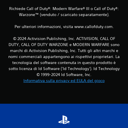
i
Richiede Call of Duty®: Modern Warfare® III o Call of Duty®:
Warzone™ (venduto / scaricato separatamente).
o
n
Per ulteriori informazioni, visita www.callofduty.com.
i
© 2024 Activision Publishing, Inc. ACTIVISION, CALL OF
DUTY, CALL OF DUTY WARZONE e MODERN WARFARE sono
marchi di Activision Publishing, Inc. Tutti gli altri marchi e
nomi commerciali appartengono ai rispettivi proprietari. La
tecnologia del software contenuta in questo prodotto è
sotto licenza di Id Software ('Id Technology'). Id Technology
© 1999-2024 Id Software, Inc.
Informativa sulla privacy ed EULA del gioco