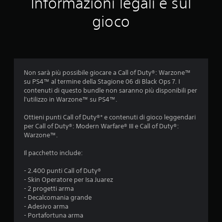
Informazioni legali e sul
m
gioco
e
d
i
Non sarà più possibile giocare a Call of Duty®: Warzone™
su PS4™ al termine della Stagione 06 di Black Ops 7. I
a
contenuti di questo bundle non saranno più disponibili per
l'utilizzo in Warzone™ su PS4™.
d
Ottieni punti Call of Duty®* e contenuti di gioco leggendari
i
per Call of Duty®: Modern Warfare® III e Call of Duty®:
Warzone™.
3
Il pacchetto include:
.
- 2.400 punti Call of Duty®
9
- Skin Operatore per Isa Juarez
- 2 progetti arma
3
- Decalcomania grande
- Adesivo arma
s
- Portafortuna arma