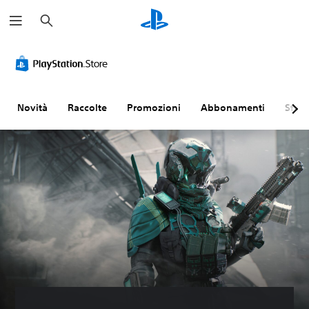
C
e
r
c
a
Novità
Raccolte
Promozioni
Abbonamenti
Sfogl