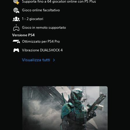
Supporta fino a 64 giocatori online con PS Plus
9
3
Gioco online facoltativo
s
t
1 - 2 giocatori
e
Gioco in remoto supportato
l
l
Versione PS4
e
Ottimizzato per PS4 Pro
s
u
Vibrazione DUALSHOCK 4
c
Visualizza tutti
i
n
q
u
e
d
a
4
6
v
a
l
u
t