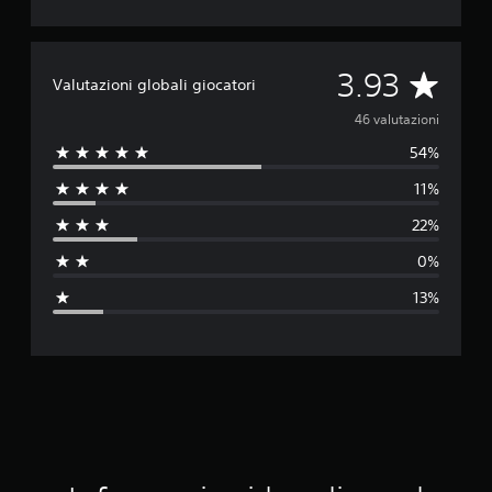
V
3.93
Valutazioni globali giocatori
a
46 valutazioni
54%
l
11%
u
22%
t
0%
a
13%
z
i
o
n
e