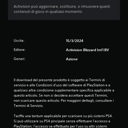
t
Activision può aggiornare, sostituire, o rimuovere questi
contenuti di gioco in qualsiasi momento.
e
l
l
Uscita:
15/3/2024
e
Editore:
Activision Blizzard Int'l BV
Generi:
Azione
s
u
Il download del presente prodotto è soggetto ai Termini di 
c
servizio e alle Condizioni d'uso del software di PlayStation e a 
qualsiasi altra condizione supplementare specifica applicabile a 
i
questo articolo. Se non si desidera accettare questi Termini, 
non scaricare questo articolo. Per maggiori dettagli, consultare i 
n
Termini di Servizio.
q
Tariffa una tantum applicabile per scaricare su più sistemi PS4. 
Si può utilizzare su PS4 pincipale senza effettuare l'accesso a 
u
PlayStation; l'accesso va effettuato per l'uso su altri sistemi 