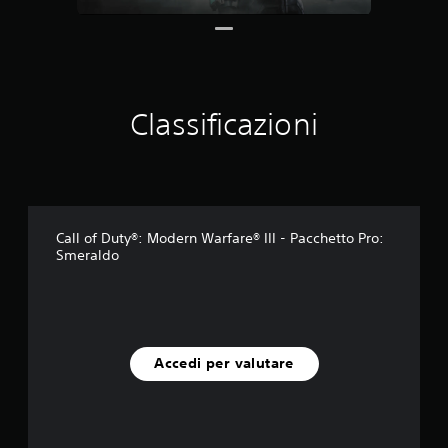
a
z
i
o
n
i
Classificazioni
Call of Duty®: Modern Warfare® III - Pacchetto Pro:
Smeraldo
Accedi per valutare