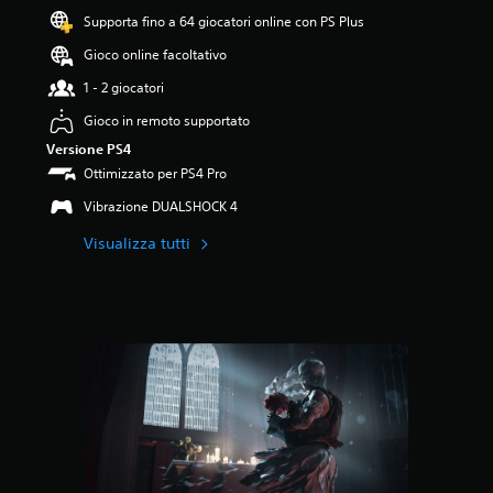
.
Supporta fino a 64 giocatori online con PS Plus
2
9
Gioco online facoltativo
s
t
1 - 2 giocatori
e
Gioco in remoto supportato
l
l
Versione PS4
e
Ottimizzato per PS4 Pro
s
u
Vibrazione DUALSHOCK 4
c
Visualizza tutti
i
n
q
u
e
d
a
8
5
v
a
l
u