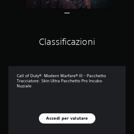
t
a
z
i
o
n
i
Classificazioni
Call of Duty®: Modern Warfare® III - Pacchetto
Tracciatore: Skin Ultra Pacchetto Pro Incubo
Nuziale
Accedi per valutare