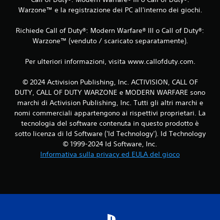
z
Warzone™ e la registrazione dei PC all'interno dei giochi.
i
Richiede Call of Duty®: Modern Warfare® III o Call of Duty®:
Warzone™ (venduto / scaricato separatamente).
o
n
Per ulteriori informazioni, visita www.callofduty.com.
i
© 2024 Activision Publishing, Inc. ACTIVISION, CALL OF
DUTY, CALL OF DUTY WARZONE e MODERN WARFARE sono
marchi di Activision Publishing, Inc. Tutti gli altri marchi e
nomi commerciali appartengono ai rispettivi proprietari. La
tecnologia del software contenuta in questo prodotto è
sotto licenza di Id Software ('Id Technology'). Id Technology
© 1999-2024 Id Software, Inc.
Informativa sulla privacy ed EULA del gioco