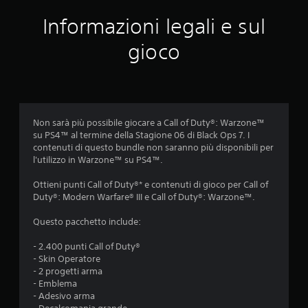
e
Informazioni legali e sul
m
gioco
e
d
i
Non sarà più possibile giocare a Call of Duty®: Warzone™
su PS4™ al termine della Stagione 06 di Black Ops 7. I
a
contenuti di questo bundle non saranno più disponibili per
l'utilizzo in Warzone™ su PS4™.
d
Ottieni punti Call of Duty®* e contenuti di gioco per Call of
i
Duty®: Modern Warfare® III e Call of Duty®: Warzone™.
4
Questo pacchetto include:
.
- 2.400 punti Call of Duty®
- Skin Operatore
2
- 2 progetti arma
- Emblema
9
- Adesivo arma