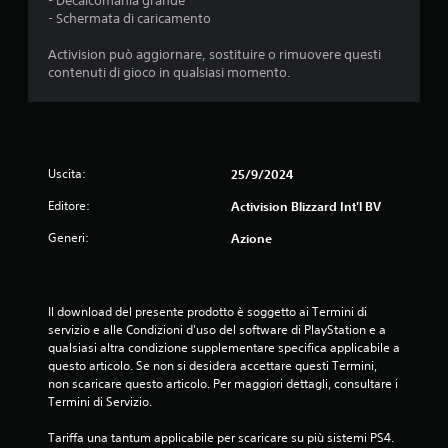
- Decalcomania grande
s
- Schermata di caricamento
t
Activision può aggiornare, sostituire o rimuovere questi
contenuti di gioco in qualsiasi momento.
e
l
l
Uscita:
25/9/2024
e
Editore:
Activision Blizzard Int'l BV
Generi:
Azione
s
u
Il download del presente prodotto è soggetto ai Termini di 
c
servizio e alle Condizioni d'uso del software di PlayStation e a 
qualsiasi altra condizione supplementare specifica applicabile a 
i
questo articolo. Se non si desidera accettare questi Termini, 
non scaricare questo articolo. Per maggiori dettagli, consultare i 
n
Termini di Servizio.
q
Tariffa una tantum applicabile per scaricare su più sistemi PS4. 