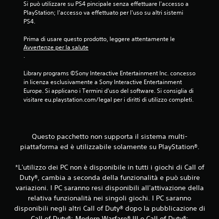
Si può utilizzare su PS4 pincipale senza effettuare l'accesso a 
u
PlayStation; l'accesso va effettuato per l'uso su altri sistemi 
PS4.
e
Prima di usare questo prodotto, leggere attentamente le 
d
Avvertenze per la salute
.
a
Library programs ©Sony Interactive Entertainment Inc. concesso 
8
in licenza esclusivamente a Sony Interactive Entertainment 
Europe. Si applicano i Termini d'uso del software. Si consiglia di 
5
visitare eu.playstation.com/legal per i diritti di utilizzo completi.
v
a
Questo pacchetto non supporta il sistema multi-
piattaforma ed è utilizzabile solamente su PlayStation®.
l
*L'utilizzo dei PC non è disponibile in tutti i giochi di Call of
u
Duty®, cambia a seconda della funzionalità e può subire
t
variazioni. I PC saranno resi disponibili all'attivazione della
relativa funzionalità nei singoli giochi. I PC saranno
a
disponibili negli altri Call of Duty® dopo la pubblicazione di
Call of Duty®: Modern Warfare® III o Call of Duty®: