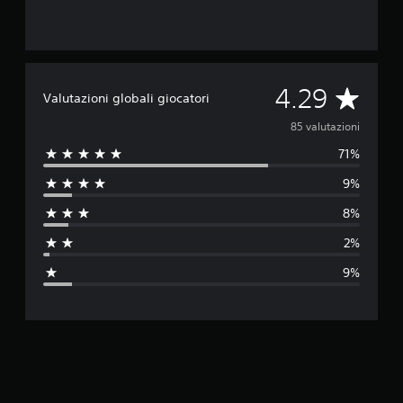
V
4.29
Valutazioni globali giocatori
a
85 valutazioni
71%
l
9%
u
8%
t
2%
a
9%
z
i
o
n