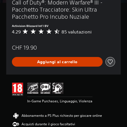
Call of Duty®: Modern Warfare® III - 
Pacchetto Tracciatore: Skin Ultra 
Pacchetto Pro Incubo Nuziale
Activision Blizzard Int'l BV
4.29
85 valutazioni
V
a
l
CHF 19.90
u
t
a
Aggiungi al carrello
z
i
o
n
e
m
e
d
In-Game Purchases, Linguaggio, Violenza
i
a
d
Abbonamento a PS Plus richiesto per giocare online
i
4
Acquisti durante il gioco facoltativi