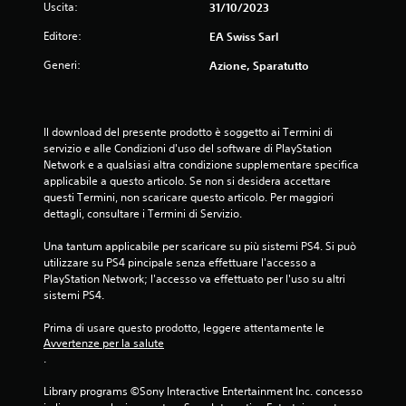
i
Uscita:
t
31/10/2023
v
a
a
t
e
r
Editore:
EA Swiss Sarl
a
s
e
l
r
Generi:
e
Azione, Sparatutto
e
e
r
g
u
g
i
n
c
o
a
t
e
Il download del presente prodotto è soggetto ai Termini di 
l
l
v
servizio e alle Condizioni d'uso del software di PlayStation 
a
e
a
e
Network e a qualsiasi altra condizione supplementare specifica 
b
a
r
applicabile a questo articolo. Se non si desidera accettare 
i
u
z
e
questi Termini, non scaricare questo articolo. Per maggiori 
l
d
p
dettagli, consultare i Termini di Servizio.
e
i
i
a
(
r
Una tantum applicabile per scaricare su più sistemi PS4. Si può 
o
o
b
o
utilizzare su PS4 pincipale senza effettuare l'accesso a 
L
l
PlayStation Network; l'accesso va effettuato per l'uso su altri 
a
e
n
e
sistemi PS4.
s
i
,
e
n
i
f
Prima di usare questo prodotto, leggere attentamente le 
)
f
Avvertenze per la salute
r
o
S
.
a
r
o
s
m
n
Library programs ©Sony Interactive Entertainment Inc. concesso 
i
a
o