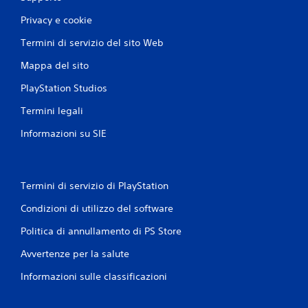
l
n
c
a
i
Privacy e cookie
a
z
c
t
i
a
Termini di servizio del sito Web
e
o
r
v
n
Mappa del sito
e
i
e
p
s
d
PlayStation Studios
i
i
e
ù
v
Termini legali
l
f
a
l
a
m
Informazioni su SIE
a
c
e
s
i
n
e
l
t
n
m
e
Termini di servizio di PlayStation
s
e
o
i
n
t
Condizioni di utilizzo del software
b
t
r
i
e
Politica di annullamento di PS Store
a
l
c
m
i
o
Avvertenze per la salute
i
t
n
t
à
g
Informazioni sulle classificazioni
e
d
l
l
e
i
a