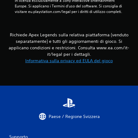
in licenza esclusivamente a Sony Interactive Entertainment 
o
z
d
Europe. Si applicano i Termini d'uso del software. Si consiglia di 
i
i
i
visitare eu.playstation.com/legal per i diritti di utilizzo completi.
c
o
s
o
n
p
n
i
o
e
a
n
p
Richiede Apex Legends sulla relativa piattaforma (venduto
u
i
r
separatamente) e tutti gli aggiornamenti di gioco. Si
d
b
e
applicano condizioni e restrizioni. Consulta www.ea.com/it-
i
i
i
o
it/legal per i dettagli.
l
m
s
Informativa sulla privacy ed EULA del gioco
i
p
o
o
o
n
p
s
o
z
t
a
i
a
n
o
t
c
n
e
h
i
p
e
d
e
c
i
r
o
r
Paese / Regione Svizzera
c
m
e
o
u
g
m
n
o
u
i
Supporto