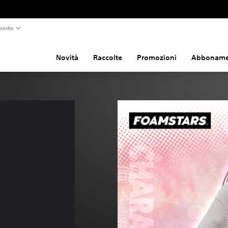
porto
Novità
Raccolte
Promozioni
Abboname