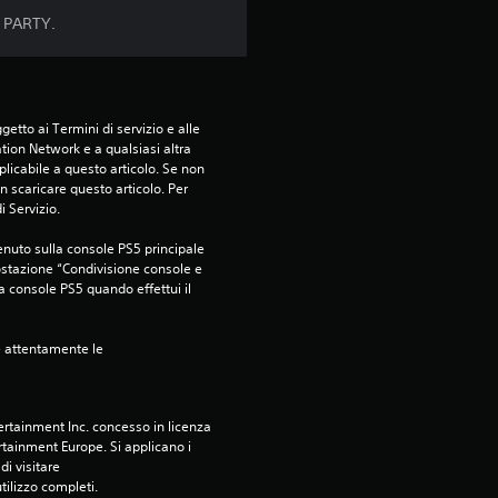
c
A PARTY.
i
n
etto ai Termini di servizio e alle 
q
tion Network e a qualsiasi altra 
icabile a questo articolo. Se non 
u
 scaricare questo articolo. Per 
i Servizio.
e
nuto sulla console PS5 principale 
ostazione “Condivisione console e 
d
ra console PS5 quando effettui il 
a
e attentamente le 
8
v
rtainment Inc. concesso in licenza 
tainment Europe. Si applicano i 
a
i visitare 
utilizzo completi.