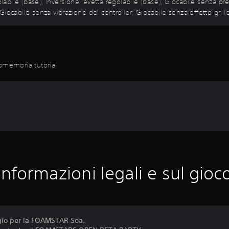
olabile (base), Inversione levetta regolabile (base), Giocabile senza pre
ocabile senza vibrazione del controller, Giocabile senza effetto grille
romemoria tutorial
Informazioni legali e sul gioc
gio per la FOAMSTAR Soa.