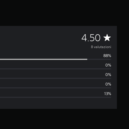
V
4.50
a
8 valutazioni
88%
l
0%
u
0%
t
0%
13%
a
z
i