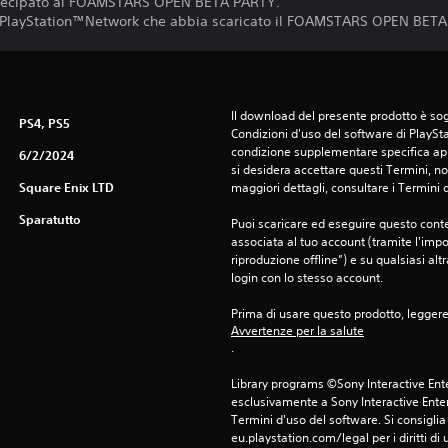
rtecipato al FOAMSTARS OPEN BETA PARTY.
r PlayStation™Network che abbia scaricato il FOAMSTARS OPEN BET
Il download del presente prodotto è sogg
PS4, PS5
Condizioni d'uso del software di PlaySta
condizione supplementare specifica appl
6/2/2024
si desidera accettare questi Termini, non
Square Enix LTD
maggiori dettagli, consultare i Termini d
Sparatutto
Puoi scaricare ed eseguire questo conte
associata al tuo account (tramite l'imp
riproduzione offline”) e su qualsiasi alt
login con lo stesso account.
Prima di usare questo prodotto, legger
Avvertenze per la salute
.
Library programs ©Sony Interactive Ente
esclusivamente a Sony Interactive Enter
Termini d'uso del software. Si consiglia d
eu.playstation.com/legal per i diritti di 