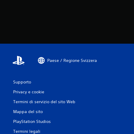
d
n
a
d
t
i
a
d
P
i
u
s
o
p
i
o
r
n
i
i
v
Paese / Regione Svizzera
b
e
i
d
l
e
i
r
Supporto
.
e
Privacy e cookie
i
c
S
Termini di servizio del sito Web
o
e
n
Mappa del sito
n
t
s
PlayStation Studios
r
i
o
Termini legali
b
l