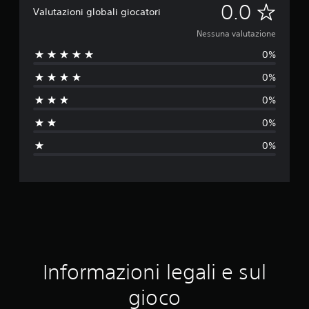
N
0.0
Valutazioni globali giocatori
e
Nessuna valutazione
0%
s
0%
s
0%
u
0%
n
0%
a
v
a
l
u
Informazioni legali e sul
t
gioco