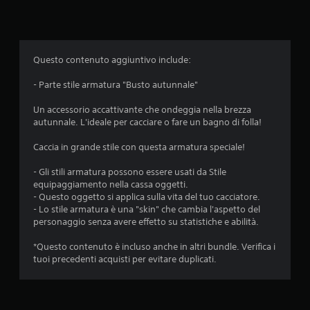
a
z
i
Questo contenuto aggiuntivo include:
o
- Parte stile armatura "Busto autunnale"
n
Un accessorio accattivante che ondeggia nella brezza
autunnale. L'ideale per cacciare o fare un bagno di folla!
e
Caccia in grande stile con questa armatura speciale!
- Gli stili armatura possono essere usati da Stile
equipaggiamento nella cassa oggetti.
- Questo oggetto si applica sulla vita del tuo cacciatore.
- Lo stile armatura è una "skin" che cambia l'aspetto del
personaggio senza avere effetto su statistiche e abilità.
*Questo contenuto è incluso anche in altri bundle. Verifica i
tuoi precedenti acquisti per evitare duplicati.