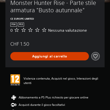
Monster Hunter Rise - Parte stile 
armatura "Busto autunnale"
CE EUROPE LIMITED
PS4
PS5
0
Nessuna valutazione
N
e
s
CHF 1.50
s
u
n
Aggiungi al carrello
a
v
a
l
u
Violenza contenuta, Acquisti nel gioco, Interazioni degli
t
utenti
a
z
i
o
Abbonamento a PS Plus richiesto per giocare online
n
Acquisti durante il gioco facoltativi
e