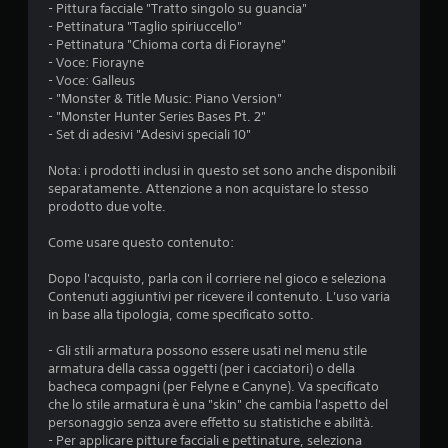
- Pittura facciale "Tratto singolo su guancia"
- Pettinatura "Taglio spiriuccello"
- Pettinatura "Chioma corta di Fiorayne"
- Voce: Fiorayne
- Voce: Galleus
- "Monster & Title Music: Piano Version"
- "Monster Hunter Series Bases Pt. 2"
- Set di adesivi "Adesivi speciali 10"
Nota: i prodotti inclusi in questo set sono anche disponibili
separatamente. Attenzione a non acquistare lo stesso
prodotto due volte.
Come usare questo contenuto:
Dopo l'acquisto, parla con il corriere nel gioco e seleziona
Contenuti aggiuntivi per ricevere il contenuto. L'uso varia
in base alla tipologia, come specificato sotto.
- Gli stili armatura possono essere usati nel menu stile
armatura della cassa oggetti (per i cacciatori) o della
bacheca compagni (per Felyne e Canyne). Va specificato
che lo stile armatura è una "skin" che cambia l'aspetto del
personaggio senza avere effetto su statistiche e abilità.
- Per applicare pitture facciali e pettinature, seleziona