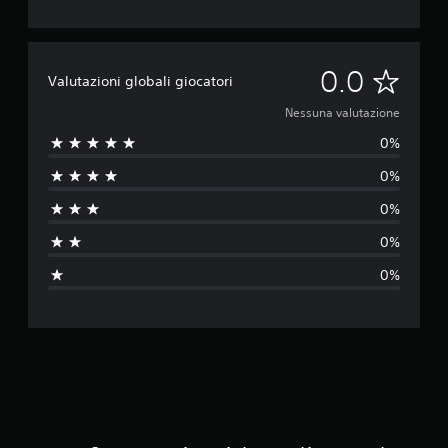
N
0.0
Valutazioni globali giocatori
e
Nessuna valutazione
0%
s
0%
s
0%
u
0%
n
0%
a
v
a
l