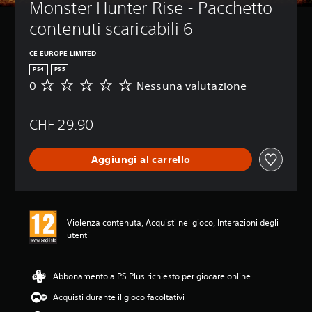
Monster Hunter Rise - Pacchetto 
contenuti scaricabili 6
CE EUROPE LIMITED
PS4
PS5
0
Nessuna valutazione
N
e
s
CHF 29.90
s
u
n
Aggiungi al carrello
a
v
a
l
u
Violenza contenuta, Acquisti nel gioco, Interazioni degli
t
utenti
a
z
i
o
Abbonamento a PS Plus richiesto per giocare online
n
Acquisti durante il gioco facoltativi
e