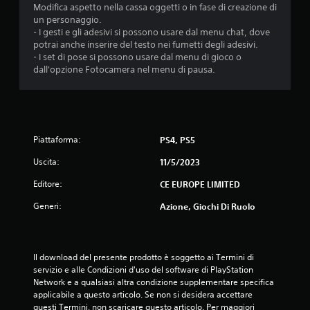
Modifica aspetto nella cassa oggetti o in fase di creazione di
un personaggio.
- I gesti e gli adesivi si possono usare dal menu chat, dove
potrai anche inserire del testo nei fumetti degli adesivi.
- I set di pose si possono usare dal menu di gioco o
dall'opzione Fotocamera nel menu di pausa.
Piattaforma:
PS4, PS5
Uscita:
11/5/2023
Editore:
CE EUROPE LIMITED
Generi:
Azione, Giochi Di Ruolo
Il download del presente prodotto è soggetto ai Termini di 
servizio e alle Condizioni d'uso del software di PlayStation 
Network e a qualsiasi altra condizione supplementare specifica 
applicabile a questo articolo. Se non si desidera accettare 
questi Termini, non scaricare questo articolo. Per maggiori 