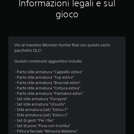
u
Informazioni legali e sul
t
gioco
a
z
i
Vivi al massimo Monster Hunter Rise con questo sesto
pacchetto DLC!
o
Questo contenuto aggiuntivo include:
n
- Parte stile armatura "Cappello estivo"
e
- Parte stile armatura "Top estivo"
- Parte stile armatura "Bracciali estivi"
- Parte stile armatura "Cintura estiva"
- Parte stile armatura "Pantaloni estivi"
- Set stile armatura "Fiorayne"
- Set stile armatura "Utsushi"
- Stile armatura (set) "Estivo F"
- Stile armatura (set) "Estivo C"
- Set di gesti "Per i fan"
- Set di pose "Posa con tromba"
- Pittura facciale "Minaccia Malzeno"