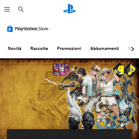
C
e
r
c
a
Novità
Raccolte
Promozioni
Abbonamenti
Sfogl