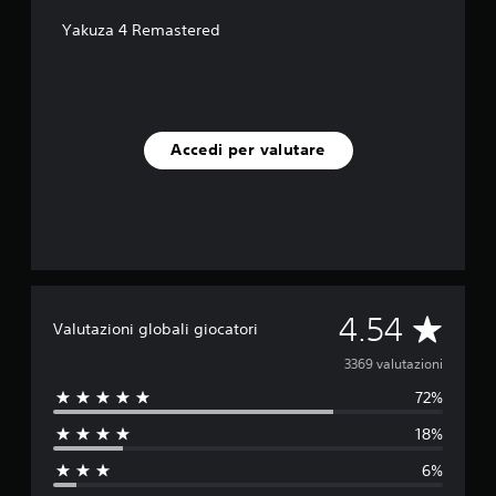
u
Yakuza 4 Remastered
t
a
z
i
o
n
Accedi per valutare
i
V
4.54
Valutazioni globali giocatori
a
3369 valutazioni
72%
l
18%
u
6%
t