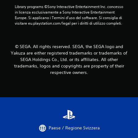
9
Library programs ©Sony Interactive Entertainment Inc. concesso 
in licenza esclusivamente a Sony Interactive Entertainment 
v
Europe. Si applicano i Termini d'uso del software. Si consiglia di 
visitare eu.playstation.com/legal per i diritti di utilizzo completi.
a
l
© SEGA. All rights reserved. SEGA, the SEGA logo and
u
Yakuza are either registered trademarks or trademarks of
SEGA Holdings Co., Ltd. or its affiliates. All other
t
trademarks, logos and copyrights are property of their
a
respective owners.
z
i
o
n
Paese / Regione Svizzera
i