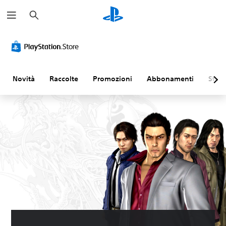
C
e
r
c
a
Novità
Raccolte
Promozioni
Abbonamenti
Sfogl