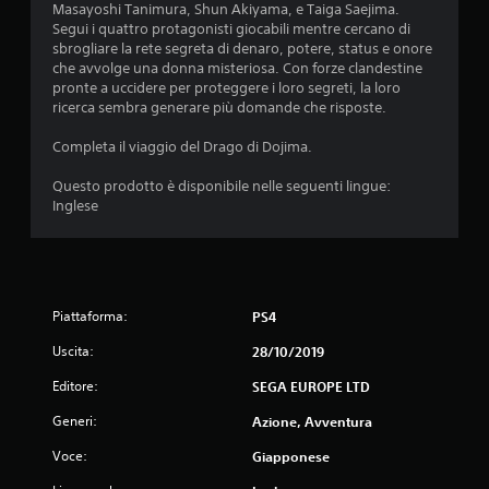
Masayoshi Tanimura, Shun Akiyama, e Taiga Saejima.
i
Segui i quattro protagonisti giocabili mentre cercano di
sbrogliare la rete segreta di denaro, potere, status e onore
4
che avvolge una donna misteriosa. Con forze clandestine
pronte a uccidere per proteggere i loro segreti, la loro
.
ricerca sembra generare più domande che risposte.
5
Completa il viaggio del Drago di Dojima.
4
Questo prodotto è disponibile nelle seguenti lingue:
Inglese
s
t
e
Piattaforma:
PS4
l
Uscita:
28/10/2019
l
Editore:
SEGA EUROPE LTD
Generi:
Azione, Avventura
e
Voce:
Giapponese
s