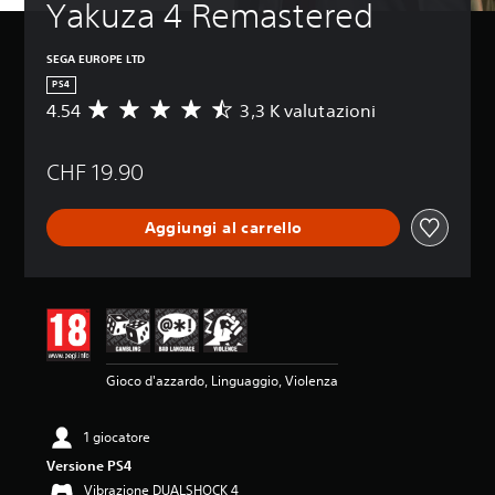
Yakuza 4 Remastered
SEGA EUROPE LTD
PS4
4.54
3,3 K valutazioni
V
a
l
CHF 19.90
u
t
a
Aggiungi al carrello
z
i
o
n
e
m
e
d
Gioco d'azzardo, Linguaggio, Violenza
i
a
d
1 giocatore
i
Versione PS4
4
.
Vibrazione DUALSHOCK 4