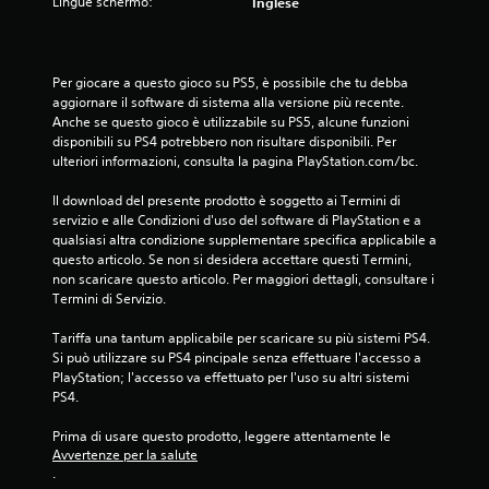
Lingue schermo:
Inglese
u
c
Per giocare a questo gioco su PS5, è possibile che tu debba 
i
aggiornare il software di sistema alla versione più recente. 
Anche se questo gioco è utilizzabile su PS5, alcune funzioni 
n
disponibili su PS4 potrebbero non risultare disponibili. Per 
ulteriori informazioni, consulta la pagina PlayStation.com/bc.
q
Il download del presente prodotto è soggetto ai Termini di 
u
servizio e alle Condizioni d'uso del software di PlayStation e a 
qualsiasi altra condizione supplementare specifica applicabile a 
questo articolo. Se non si desidera accettare questi Termini, 
e
non scaricare questo articolo. Per maggiori dettagli, consultare i 
Termini di Servizio.
d
Tariffa una tantum applicabile per scaricare su più sistemi PS4. 
a
Si può utilizzare su PS4 pincipale senza effettuare l'accesso a 
PlayStation; l'accesso va effettuato per l'uso su altri sistemi 
3
PS4.
3
Prima di usare questo prodotto, leggere attentamente le 
Avvertenze per la salute
6
.