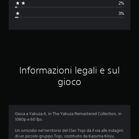
2%
a
3%
z
i
o
n
e
Informazioni legali e sul
m
gioco
e
d
i
Gioca a Yakuza 4, in The Yakuza Remastered Collection, in
1080p e 60 fps.
a
Un omicidio nel territorio del Clan Tojo dà il via alle indagini
d
di un piccolo gruppo Tojo, costituito da Kazuma Kiryu,