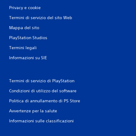
i
e
Privacy e cookie
o
i
c
t
Termini di servizio del sito Web
a
u
r
t
Mappa del sito
e
o
e
PlayStation Studios
r
s
i
p
Termini legali
a
o
l
Informazioni su SIE
s
d
t
e
a
l
r
l
t
Termini di servizio di PlayStation
'
i
e
Condizioni di utilizzo del software
t
s
r
p
Politica di annullamento di PS Store
a
e
i
r
Avvertenze per la salute
m
i
e
e
Informazioni sulle classificazioni
n
n
u
z
s