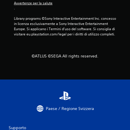
m
i
Avvertenze per la salute
o
o
.
r
n
i
Library programs ©Sony Interactive Entertainment Inc. concesso 
i
in licenza esclusivamente a Sony Interactive Entertainment 
a
r
Europe. Si applicano i Termini d'uso del software. Si consiglia di 
t
a
visitare eu.playstation.com/legal per i diritti di utilizzo completi.
u
p
t
i
o
d
r
e
©ATLUS ©SEGA All rights reserved.
i
d
a
e
l
i
t
P
a
u
o
s
i
t
r
i
i
P
Paese / Regione Svizzera
v
u
e
o
d
i
e
Supporto
g
r