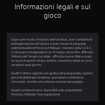
n
r
i
v
Informazioni legali e sul
u
n
e
s
o
d
n
gioco
e
a
e
n
t
r
q
z
e
e
a
.
i
u
t
c
e
o
e
n
Dopo aver risolto il mistero dell'Ora Buia, aver combattuto
n
e
battaglie epiche nel Tartaro e aver vissuto le peripezie
t
d
r
indimenticabili di Persona 3 Reload, i membri della S.E.E.S.
r
e
si ritrovano intrappolati in un 31 marzo senza fine. Affronta
o
a
p
l'Abisso del Tempo con Aigis, affronta nuove sfide e scopri
l
r
la causa di questo strano evento, nonché la verità su cos'è
l
2
e
accaduto quel giorno...
i
m
d
5
u
Goditi l'ultimo capitolo con grafica all'avanguardia, opzioni
i
t
per la fruibilità più moderne, animazioni e interfacce
g
9
i
rinnovate, nonché una colonna sonora riarrangiata.
i
i
o
v
t
Questi contenuti sono disponibili solo acquistando
c
a
Persona 3 Reload: Pass espansione.
o
s
a
i
t
n