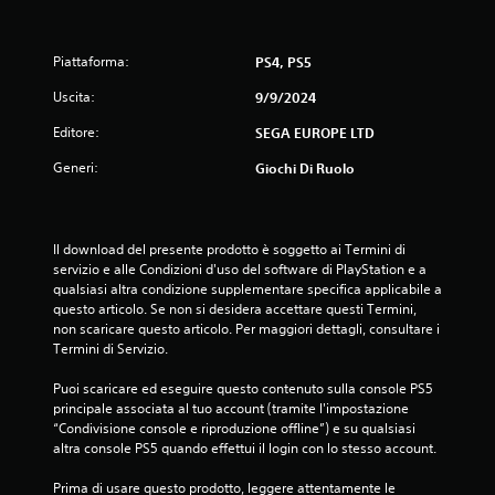
i
l
q
.
u
u
a
Piattaforma:
PS4, PS5
l
G
t
s
Uscita:
9/9/2024
i
i
o
a
Editore:
SEGA EUROPE LTD
a
c
s
Generi:
a
Giochi Di Ruolo
z
i
b
m
i
i
o
l
m
Il download del presente prodotto è soggetto ai Termini di 
o
e
e
servizio e alle Condizioni d'uso del software di PlayStation e a 
n
s
qualsiasi altra condizione supplementare specifica applicabile a 
t
n
e
questo articolo. Se non si desidera accettare questi Termini, 
o
n
non scaricare questo articolo. Per maggiori dettagli, consultare i 
.
i
z
Termini di Servizio.
a
P
Puoi scaricare ed eseguire questo contenuto sulla console PS5 
p
principale associata al tuo account (tramite l'impostazione 
r
r
“Condivisione console e riproduzione offline”) e su qualsiasi 
o
e
altra console PS5 quando effettui il login con lo stesso account.
m
s
e
s
Prima di usare questo prodotto, leggere attentamente le 