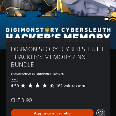
DIGIMON STORY: CYBER SLEUTH 
- HACKER'S MEMORY / NX 
BUNDLE
BANDAI NAMCO ENTERTAINMENT EUROPE
PS4
4.58
162 valutazioni
V
a
l
CHF 3.90
u
t
a
Aggiungi al carrello
z