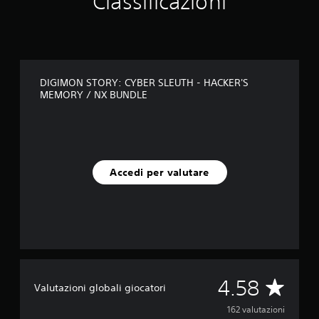
Classificazioni
n
q
u
e
d
a
DIGIMON STORY: CYBER SLEUTH - HACKER'S
1
MEMORY / NX BUNDLE
6
2
v
a
l
u
Accedi per valutare
t
a
z
i
o
n
i
V
4.58
Valutazioni globali giocatori
a
162 valutazioni