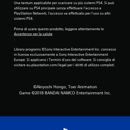
Una tantum applicabile per scaricare su più sistemi PS4. Si può 
l
utilizzare su PS4 pincipale senza effettuare l'accesso a 
PlayStation Network; l'accesso va effettuato per l'uso su altri 
e
sistemi PS4.
s
Prima di usare questo prodotto, leggere attentamente le 
Avvertenze per la salute
u
.
c
Library programs ©Sony Interactive Entertainment Inc. concesso 
in licenza esclusivamente a Sony Interactive Entertainment 
i
Europe. Si applicano i Termini d'uso del software. Si consiglia di 
visitare eu.playstation.com/legal per i diritti di utilizzo completi.
n
q
©Akiyoshi Hongo, Toei Animation
u
Game ©2018 BANDAI NAMCO Entertainment Inc.
e
d
a