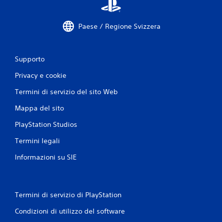
1
6
Paese / Regione Svizzera
2
v
Supporto
Privacy e cookie
a
Termini di servizio del sito Web
l
Mappa del sito
u
PlayStation Studios
t
Termini legali
a
Informazioni su SIE
z
i
Termini di servizio di PlayStation
o
Condizioni di utilizzo del software