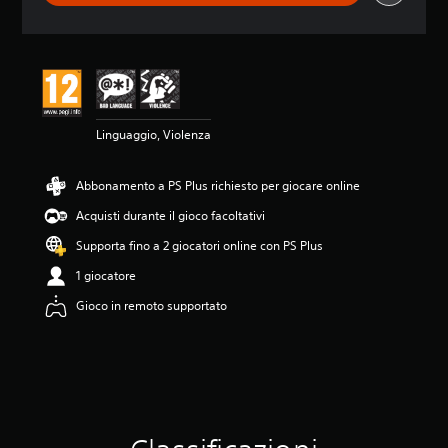
i
o
n
e
m
e
d
Linguaggio, Violenza
i
a
d
Abbonamento a PS Plus richiesto per giocare online
i
4
Acquisti durante il gioco facoltativi
.
5
Supporta fino a 2 giocatori online con PS Plus
8
1 giocatore
s
t
Gioco in remoto supportato
e
l
l
e
s
u
c
i