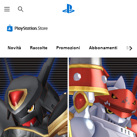
C
e
r
c
a
Novità
Raccolte
Promozioni
Abbonamenti
Sfogl