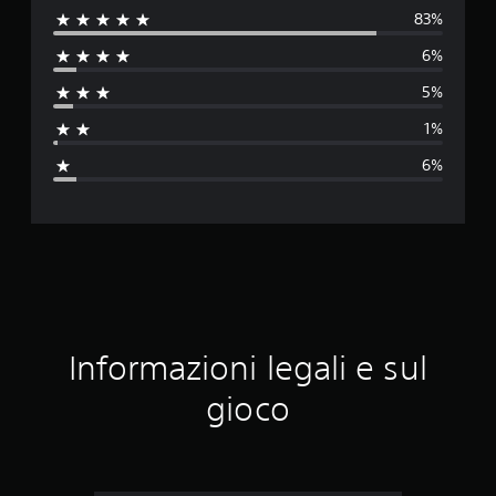
83%
l
6%
u
5%
t
1%
a
6%
z
i
o
n
e
Informazioni legali e sul
m
gioco
e
d