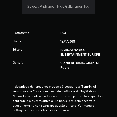
i
Sblocca Alphamon NX e Gallantmon NX!
a
d
Piattaforma:
i
PS4
Uscita:
18/1/2018
4
Editore:
BANDAI NAMCO
.
ENTERTAINMENT EUROPE
5
Generi:
Giochi Di Ruolo, Giochi Di
Ruolo
8
s
Il download del presente prodotto è soggetto ai Termini di 
t
servizio e alle Condizioni d'uso del software di PlayStation 
Network e a qualsiasi altra condizione supplementare specifica 
e
applicabile a questo articolo. Se non si desidera accettare 
questi Termini, non scaricare questo articolo. Per maggiori 
dettagli, consultare i Termini di Servizio.
l