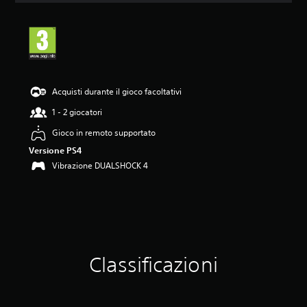
n
e
m
e
d
i
a
Acquisti durante il gioco facoltativi
d
i
1 - 2 giocatori
4
Gioco in remoto supportato
.
4
Versione PS4
8
Vibrazione DUALSHOCK 4
s
t
e
l
l
e
s
u
Classificazioni
c
i
n
q