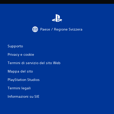
v
a
l
u
Paese / Regione Svizzera
t
Supporto
a
Privacy e cookie
z
Termini di servizio del sito Web
i
Mappa del sito
o
PlayStation Studios
n
Termini legali
i
Informazioni su SIE