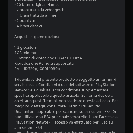
d
- 20 brani originali Namco
- 2 brani tratti da videogiochi
i
- 4 brani tratti da anime
- 2 brani vari
4
- 4 brani classici
.
Acquisti in-game opzionali
4
1-2 giocatori
4GB minimo
8
Funzione di vibrazione DUALSHOCK®4
Riproduzione Remota supportata
s
PAL HD 720p,1080i,1080p
t
Il download del presente prodotto è soggetto ai Termini di
servizio e alle Condizioni d'uso del software di PlayStation
Network e a qualsiasi altra condizione supplementare
e
specifica applicabile a questo articolo. Se non si desidera
accettare questi Termini, non scaricare questo articolo. Per
l
maggiori dettagli, consultare i Termini di Servizio.
Una tantum applicabile per scaricare su più sistemi PS4. Si
l
può utilizzare su PS4 principale senza effettuare l'accesso a
PlayStation Network; l'accesso va effettuato per l'uso su
e
altri sistemi PS4.
Prima di usare questo prodotto, leggere attentamente le