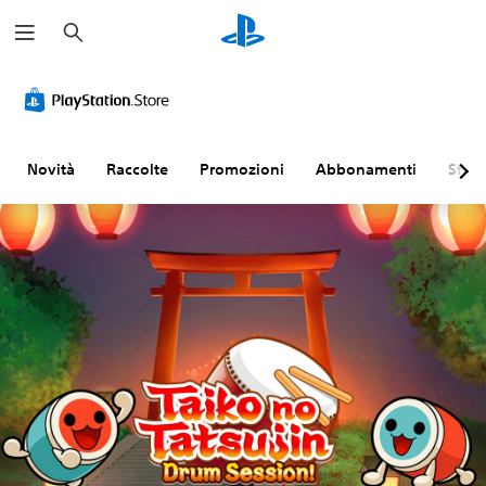
C
e
r
c
a
Novità
Raccolte
Promozioni
Abbonamenti
Sfogl