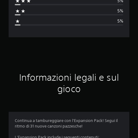
5%
t
5%
a
5%
z
i
o
n
e
Informazioni legali e sul
m
gioco
e
d
i
Continua a tambureggiare con l'Expansion Pack! Segui il
ritmo di 31 nuove canzoni pazzesche!
a
L'Expansion Pack include i seguenti contenuti: