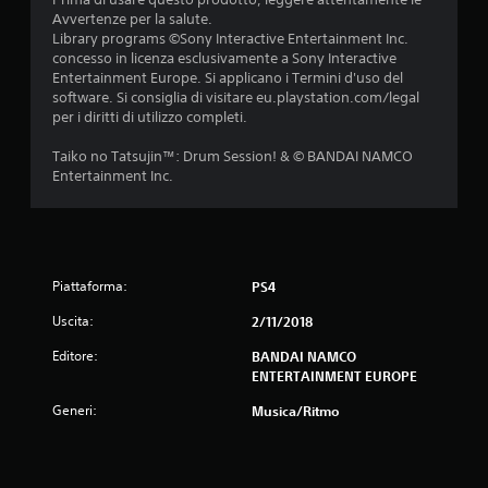
s
Avvertenze per la salute.
Library programs ©Sony Interactive Entertainment Inc.
u
concesso in licenza esclusivamente a Sony Interactive
Entertainment Europe. Si applicano i Termini d'uso del
c
software. Si consiglia di visitare eu.playstation.com/legal
per i diritti di utilizzo completi.
i
Taiko no Tatsujin™: Drum Session! & © BANDAI NAMCO
n
Entertainment Inc.
q
u
Piattaforma:
e
PS4
Uscita:
2/11/2018
d
Editore:
BANDAI NAMCO
a
ENTERTAINMENT EUROPE
2
Generi:
Musica/Ritmo
1