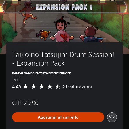
Taiko no Tatsujin: Drum Session! 
- Expansion Pack
BANDAI NAMCO ENTERTAINMENT EUROPE
PS4
4.48
21 valutazioni
V
a
l
CHF 29.90
u
t
a
Aggiungi al carrello
z
i
o