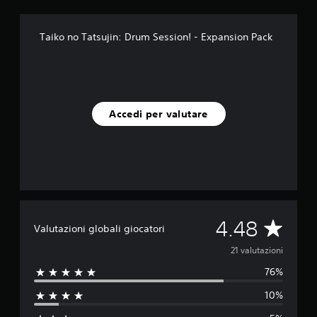
u
e
Taiko no Tatsujin: Drum Session! - Expansion Pack
d
a
2
1
v
a
Accedi per valutare
l
u
t
a
z
i
o
n
i
V
4.48
Valutazioni globali giocatori
a
21 valutazioni
76%
l
10%
u