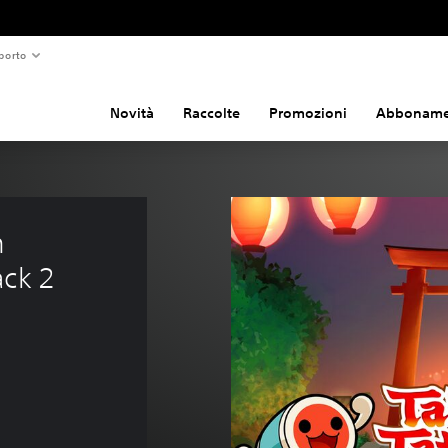
porto
Novità
Raccolte
Promozioni
Abboname
 
ack 2