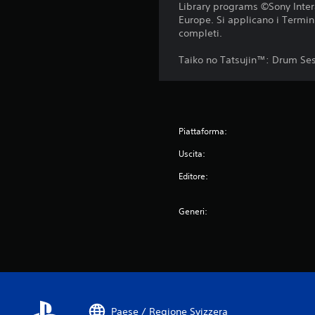
Library programs ©Sony Inter
Europe. Si applicano i Termini 
completi.
Taiko no Tatsujin™: Drum Se
Piattaforma:
Uscita:
Editore:
Generi:
Paese / Regione Svizzera