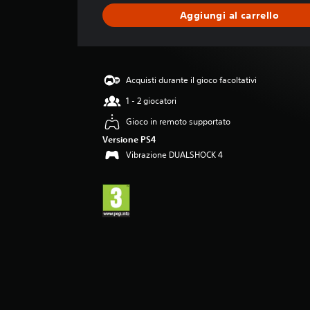
a
Aggiungi al carrello
z
i
o
n
e
Acquisti durante il gioco facoltativi
m
e
1 - 2 giocatori
d
Gioco in remoto supportato
i
a
Versione PS4
d
Vibrazione DUALSHOCK 4
i
4
.
4
3
s
t
e
l
l
e
s