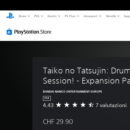
Store
PS5
Giochi
PS Plus
Accessori
Novità
Sup
Taiko no Tatsujin: Drum
Session! - Expansion P
BANDAI NAMCO ENTERTAINMENT EUROPE
PS4
4.43
7 valutazioni
V
a
l
CHF 29.90
u
t