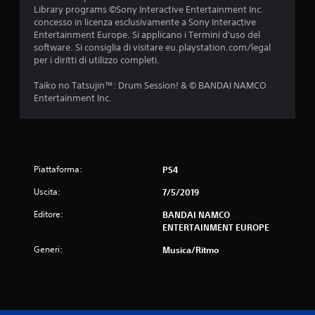
Library programs ©Sony Interactive Entertainment Inc.
i
concesso in licenza esclusivamente a Sony Interactive
Entertainment Europe. Si applicano i Termini d'uso del
n
software. Si consiglia di visitare eu.playstation.com/legal
per i diritti di utilizzo completi.
q
Taiko no Tatsujin™: Drum Session! & © BANDAI NAMCO
u
Entertainment Inc.
e
d
a
Piattaforma:
PS4
Uscita:
7/5/2019
2
Editore:
BANDAI NAMCO
v
ENTERTAINMENT EUROPE
a
Generi:
Musica/Ritmo
l
u