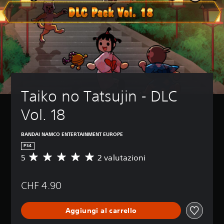
Taiko no Tatsujin - DLC 
Vol. 18
BANDAI NAMCO ENTERTAINMENT EUROPE
PS4
5
2 valutazioni
V
a
l
CHF 4.90
u
t
a
Aggiungi al carrello
z
i