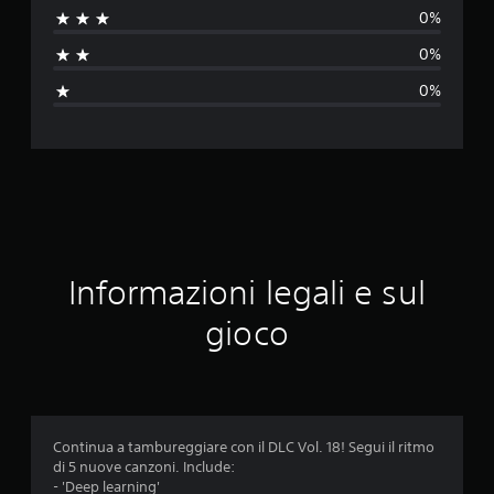
0%
t
0%
a
0%
z
i
o
n
e
Informazioni legali e sul
m
gioco
e
d
i
Continua a tambureggiare con il DLC Vol. 18! Segui il ritmo
di 5 nuove canzoni. Include:
a
- 'Deep learning'