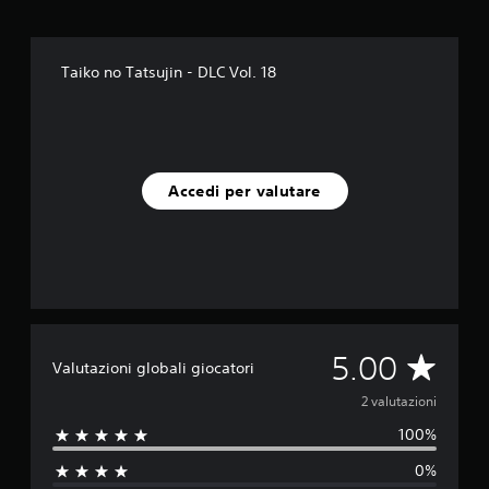
d
a
2
Taiko no Tatsujin - DLC Vol. 18
v
a
l
u
t
a
Accedi per valutare
z
i
o
n
i
V
5.00
Valutazioni globali giocatori
a
2 valutazioni
100%
l
0%
u