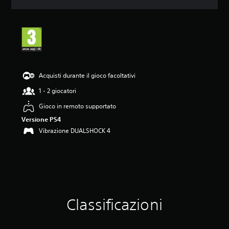
o
n
e
m
e
d
i
a
Acquisti durante il gioco facoltativi
d
i
1 - 2 giocatori
5
Gioco in remoto supportato
s
t
Versione PS4
e
Vibrazione DUALSHOCK 4
l
l
e
s
u
c
i
n
Classificazioni
q
u
e