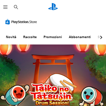
C
e
r
c
a
Novità
Raccolte
Promozioni
Abbonamenti
Sfogl