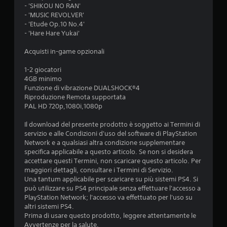
- 'SHIKOU NO RAN'
d
- 'MUSIC REVOLVER'
- 'Etude Op.10 No.4'
i
- 'Hare Hare Yukai'
5
Acquisti in-game opzionali
s
1-2 giocatori
4GB minimo
t
Funzione di vibrazione DUALSHOCK®4
Riproduzione Remota supportata
e
PAL HD 720p,1080i,1080p
l
Il download del presente prodotto è soggetto ai Termini di
servizio e alle Condizioni d'uso del software di PlayStation
l
Network e a qualsiasi altra condizione supplementare
specifica applicabile a questo articolo. Se non si desidera
accettare questi Termini, non scaricare questo articolo. Per
e
maggiori dettagli, consultare i Termini di Servizio.
Una tantum applicabile per scaricare su più sistemi PS4. Si
s
può utilizzare su PS4 principale senza effettuare l'accesso a
PlayStation Network; l'accesso va effettuato per l'uso su
u
altri sistemi PS4.
Prima di usare questo prodotto, leggere attentamente le
c
Avvertenze per la salute.