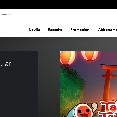
porto
Novità
Raccolte
Promozioni
Abboname
lar 