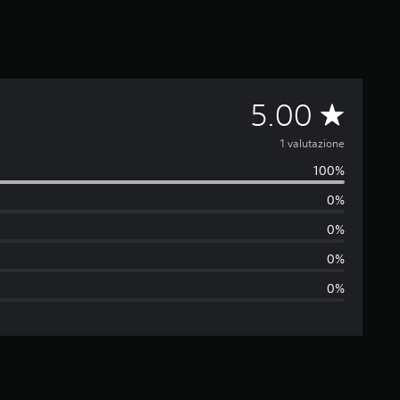
V
5.00
a
1 valutazione
100%
l
0%
u
0%
t
0%
0%
a
z
i