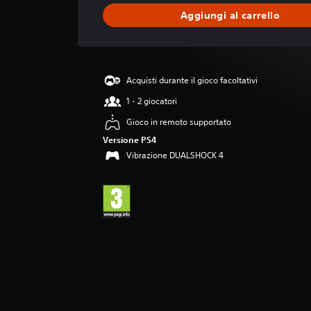
a
Aggiungi al carrello
z
i
o
n
e
Acquisti durante il gioco facoltativi
m
e
1 - 2 giocatori
d
Gioco in remoto supportato
i
a
Versione PS4
d
Vibrazione DUALSHOCK 4
i
5
s
t
e
l
l
e
s
u
c
i