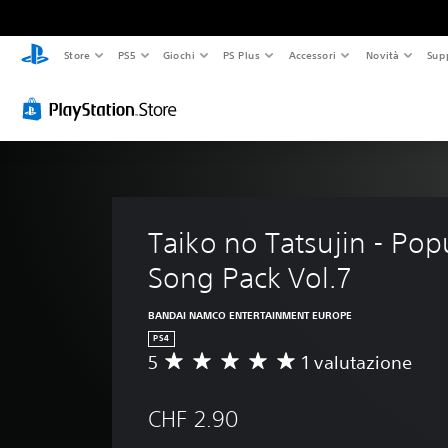
Store
PS5
Giochi
PS Plus
Accessori
Novità
Sup
Taiko no Tatsujin - Popu
Song Pack Vol.7
BANDAI NAMCO ENTERTAINMENT EUROPE
PS4
5
1 valutazione
V
a
l
CHF 2.90
u
t