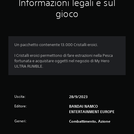
u
Informazioni legali e sul
t
gioco
a
z
i
Un pacchetto contenente 13.000 Cristalli eroici.
o
I Cristalli eroici permettono di fare estrazioni nella Pesca
fortunata e acquistare oggetti nel negozio di My Hero
n
ULTRA RUMBLE.
e
Uscita:
28/9/2023
Editore:
BANDAI NAMCO
ENTERTAINMENT EUROPE
Generi:
Combattimento, Azione