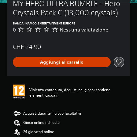
MY HERO ULTRA RUMBLE - Hero 
Crystals Pack C (13,000 crystals)
BANDAI NAMCO ENTERTAINMENT EUROPE
0
Nessuna valutazione
N
e
s
CHF 24.90
s
u
n
Aggiungi al carrello
a
v
a
l
u
Violenza contenuta, Acquisti nel gioco (contiene
t
elementi casuali)
a
z
i
o
Acquisti durante il gioco facoltativi
n
Gioco online richiesto
e
24 giocatori online