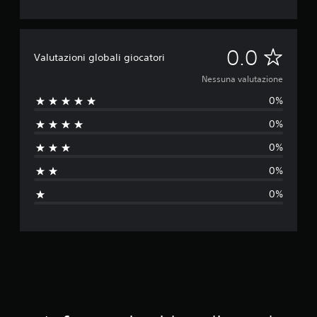
N
0.0
Valutazioni globali giocatori
e
Nessuna valutazione
0%
s
0%
s
0%
u
0%
n
0%
a
v
a
l