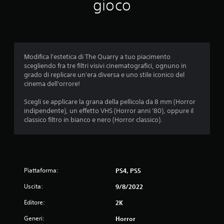
m
gioco
e
d
i
Modifica l'estetica di The Quarry a tuo piacimento
scegliendo fra tre filtri visivi cinematografici, ognuno in
a
grado di replicare un'era diversa e uno stile iconico del
cinema dell'orrore!
d
Scegli se applicare la grana della pellicola da 8 mm (Horror
i
indipendente), un effetto VHS (Horror anni '80), oppure il
classico filtro in bianco e nero (Horror classico).
5
s
t
Piattaforma:
PS4, PS5
e
Uscita:
9/8/2022
l
Editore:
2K
Generi:
l
Horror