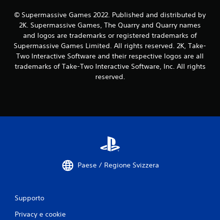
v
© Supermassive Games 2022. Published and distributed by
2K. Supermassive Games, The Quarry and Quarry names
a
and logos are trademarks or registered trademarks of
Supermassive Games Limited. All rights reserved. 2K, Take-
l
Two Interactive Software and their respective logos are all
u
trademarks of Take-Two Interactive Software, Inc. All rights
reserved.
t
a
z
i
o
Paese / Regione Svizzera
n
i
Supporto
Privacy e cookie