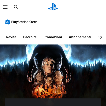
C
e
r
c
a
Novità
Raccolte
Promozioni
Abbonamenti
Sfogl