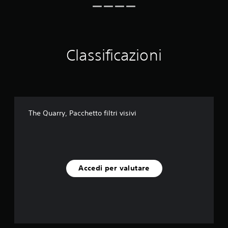
i
o
n
i
Classificazioni
The Quarry, Pacchetto filtri visivi
Accedi per valutare