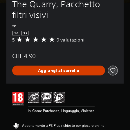
The Quarry, Pacchetto 
filtri visivi
2K
PS4
PS5
5
9 valutazioni
V
a
l
CHF 4.90
u
t
a
Aggiungi al carrello
z
i
o
n
e
m
e
d
In-Game Purchases, Linguaggio, Violenza
i
a
d
Abbonamento a PS Plus richiesto per giocare online
i