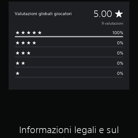
V
5.00
Valutazioni globali giocatori
a
9 valutazioni
100%
l
0%
u
0%
t
0%
a
0%
z
i
o
n
e
Informazioni legali e sul