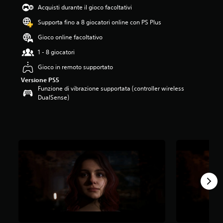
5
Acquisti durante il gioco facoltativi
s
Supporta fino a 8 giocatori online con PS Plus
t
e
Gioco online facoltativo
l
l
1 - 8 giocatori
e
Gioco in remoto supportato
s
u
Versione PS5
c
Funzione di vibrazione supportata (controller wireless
i
DualSense)
n
q
u
e
d
a
9
v
a
l
u
t
a
z