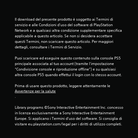
e
Il download del presente prodotto è soggetto ai Termini di 
s
servizio e alle Condizioni d'uso del software di PlayStation 
Network e a qualsiasi altra condizione supplementare specifica 
u
applicabile a questo articolo. Se non si desidera accettare 
questi Termini, non scaricare questo articolo. Per maggiori 
c
dettagli, consultare i Termini di Servizio.
i
Puoi scaricare ed eseguire questo contenuto sulla console PS5 
principale associata al tuo account (tramite l'impostazione 
n
“Condivisione console e riproduzione offline”) e su qualsiasi 
altra console PS5 quando effettui il login con lo stesso account.
q
Prima di usare questo prodotto, leggere attentamente le 
u
Avvertenze per la salute
.
e
Library programs ©Sony Interactive Entertainment Inc. concesso 
d
in licenza esclusivamente a Sony Interactive Entertainment 
Europe. Si applicano i Termini d'uso del software. Si consiglia di 
a
visitare eu.playstation.com/legal per i diritti di utilizzo completi.
9