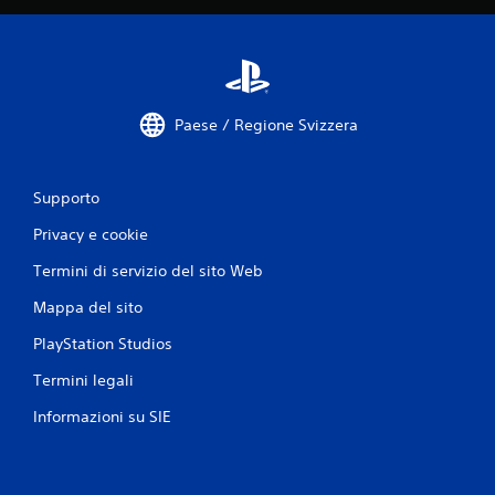
2
v
a
Paese / Regione Svizzera
l
u
Supporto
t
Privacy e cookie
a
Termini di servizio del sito Web
z
Mappa del sito
PlayStation Studios
i
Termini legali
o
Informazioni su SIE
n
i