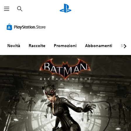
C
e
r
c
a
Novità
Raccolte
Promozioni
Abbonamenti
Sfogl