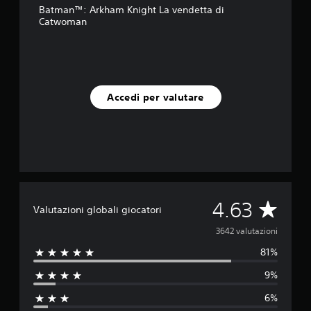
Batman™: Arkham Knight La vendetta di
u
Catwoman
e
d
a
3
,
6
Accedi per valutare
K
v
a
l
u
t
a
z
i
V
4.63
Valutazioni globali giocatori
o
n
a
3642 valutazioni
i
81%
l
9%
u
6%
t