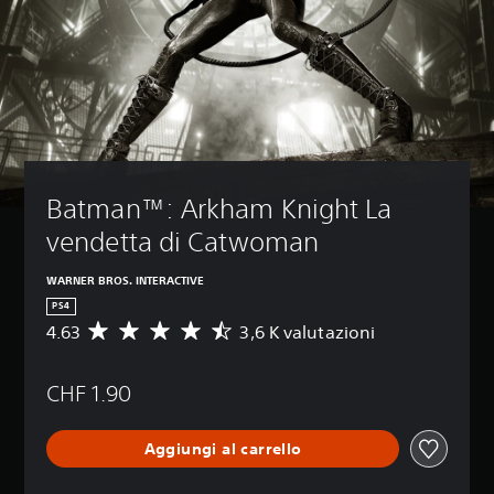
Batman™: Arkham Knight La 
vendetta di Catwoman
WARNER BROS. INTERACTIVE
PS4
4.63
3,6 K valutazioni
V
a
l
CHF 1.90
u
t
a
Aggiungi al carrello
z
i
o