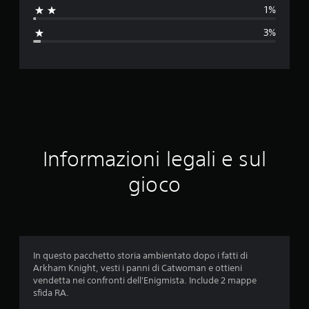
1%
a
3%
z
i
o
n
e
Informazioni legali e sul
m
gioco
e
d
i
In questo pacchetto storia ambientato dopo i fatti di
Arkham Knight, vesti i panni di Catwoman e ottieni
a
vendetta nei confronti dell'Enigmista. Include 2 mappe
sfida RA.
d