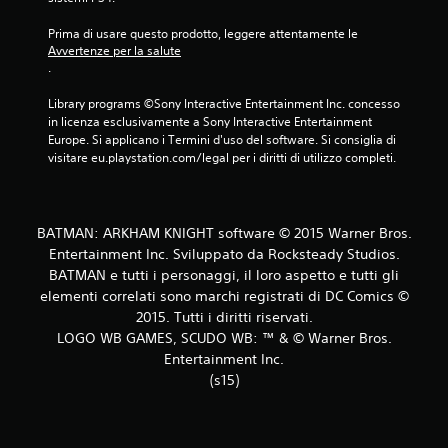
u
Prima di usare questo prodotto, leggere attentamente le 
Avvertenze per la salute
c
.
i
Library programs ©Sony Interactive Entertainment Inc. concesso 
in licenza esclusivamente a Sony Interactive Entertainment 
n
Europe. Si applicano i Termini d'uso del software. Si consiglia di 
visitare eu.playstation.com/legal per i diritti di utilizzo completi.
q
u
BATMAN: ARKHAM KNIGHT software © 2015 Warner Bros.
e
Entertainment Inc. Sviluppato da Rocksteady Studios.
BATMAN e tutti i personaggi, il loro aspetto e tutti gli
d
elementi correlati sono marchi registrati di DC Comics ©
a
2015. Tutti i diritti riservati.
LOGO WB GAMES, SCUDO WB: ™ & © Warner Bros.
3
Entertainment Inc.
(s15)
6
4