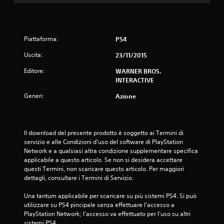
i
4
Piattaforma:
PS4
.
Uscita:
23/11/2015
6
Editore:
WARNER BROS.
INTERACTIVE
3
Generi:
Azione
s
t
Il download del presente prodotto è soggetto ai Termini di 
e
servizio e alle Condizioni d'uso del software di PlayStation 
Network e a qualsiasi altra condizione supplementare specifica 
applicabile a questo articolo. Se non si desidera accettare 
l
questi Termini, non scaricare questo articolo. Per maggiori 
dettagli, consultare i Termini di Servizio.
l
Una tantum applicabile per scaricare su più sistemi PS4. Si può 
e
utilizzare su PS4 pincipale senza effettuare l'accesso a 
PlayStation Network; l'accesso va effettuato per l'uso su altri 
s
sistemi PS4.