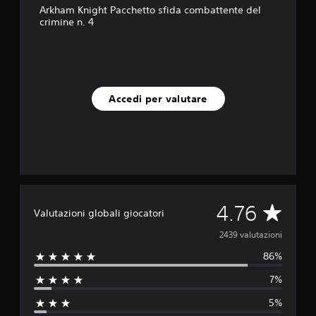
Arkham Knight Pacchetto sfida combattente del
u
crimine n. 4
e
d
a
2
,
4
Accedi per valutare
K
v
a
l
u
t
a
z
i
V
4.76
Valutazioni globali giocatori
o
n
a
2439 valutazioni
i
86%
l
7%
u
5%
t