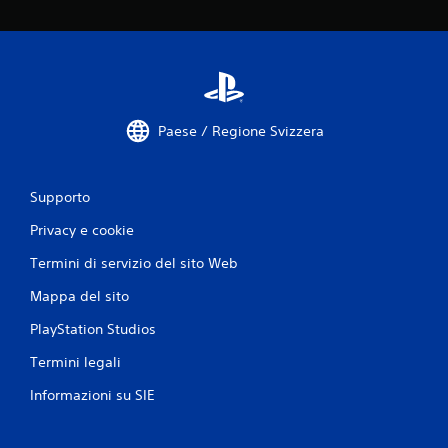
9
v
a
l
Paese / Regione Svizzera
u
Supporto
t
Privacy e cookie
a
Termini di servizio del sito Web
z
Mappa del sito
i
PlayStation Studios
o
Termini legali
n
Informazioni su SIE
i