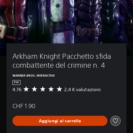
Arkham Knight Pacchetto sfida 
combattente del crimine n. 4
WARNER BROS. INTERACTIVE
PS4
4.76
2,4 K valutazioni
V
a
l
CHF 1.90
u
t
a
Aggiungi al carrello
z
i
o