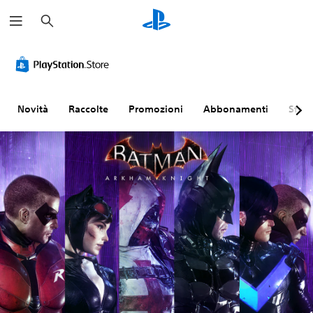
C
e
r
c
a
Novità
Raccolte
Promozioni
Abbonamenti
Sfogl