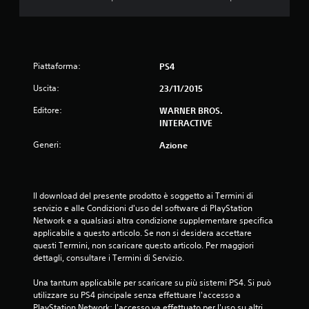
i
4
Piattaforma:
PS4
.
Uscita:
23/11/2015
7
Editore:
WARNER BROS.
6
INTERACTIVE
s
Generi:
Azione
t
e
Il download del presente prodotto è soggetto ai Termini di 
servizio e alle Condizioni d'uso del software di PlayStation 
Network e a qualsiasi altra condizione supplementare specifica 
l
applicabile a questo articolo. Se non si desidera accettare 
questi Termini, non scaricare questo articolo. Per maggiori 
l
dettagli, consultare i Termini di Servizio.
e
Una tantum applicabile per scaricare su più sistemi PS4. Si può 
utilizzare su PS4 pincipale senza effettuare l'accesso a 
s
PlayStation Network; l'accesso va effettuato per l'uso su altri 