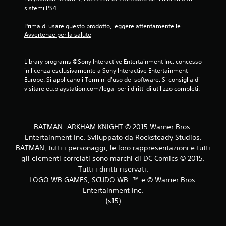
sistemi PS4.
u
Prima di usare questo prodotto, leggere attentamente le 
c
Avvertenze per la salute
.
i
Library programs ©Sony Interactive Entertainment Inc. concesso 
n
in licenza esclusivamente a Sony Interactive Entertainment 
Europe. Si applicano i Termini d'uso del software. Si consiglia di 
q
visitare eu.playstation.com/legal per i diritti di utilizzo completi.
u
e
BATMAN: ARKHAM KNIGHT © 2015 Warner Bros.
Entertainment Inc. Sviluppato da Rocksteady Studios.
d
BATMAN, tutti i personaggi, le loro rappresentazioni e tutti
gli elementi correlati sono marchi di DC Comics © 2015.
a
Tutti i diritti riservati.
2
LOGO WB GAMES, SCUDO WB: ™ e © Warner Bros.
Entertainment Inc.
4
(s15)
3