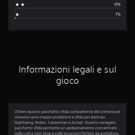
0%
a
1%
z
i
o
n
e
Informazioni legali e sul
m
gioco
e
d
i
Ottieni questo pacchetto sfida combattente del crimine per
ricevere varie mappe predatore e sfida per Batman,
a
Nightwing, Robin, Catwoman e Azrael. Questo variegato
pacchetto sfida permette un addestramento concentrato
d
sulla Lotta non-stop e sulle incursioni furtive da predatore.