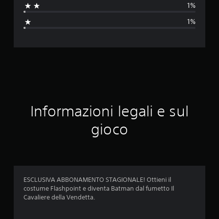
1%
a
1%
z
i
o
n
e
Informazioni legali e sul
m
gioco
e
d
i
ESCLUSIVA ABBONAMENTO STAGIONALE! Ottieni il
costume Flashpoint e diventa Batman dal fumetto Il
a
Cavaliere della Vendetta.
d