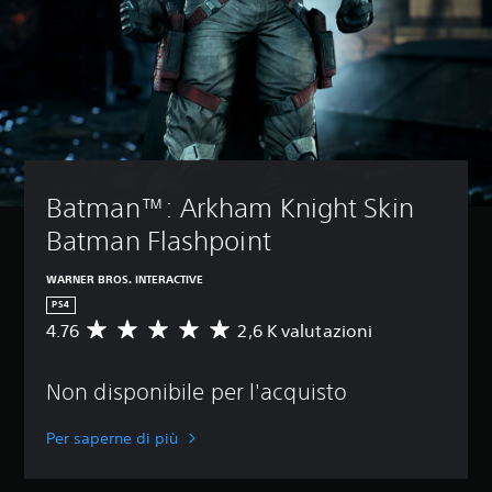
Batman™: Arkham Knight Skin 
Batman Flashpoint
WARNER BROS. INTERACTIVE
PS4
4.76
2,6 K valutazioni
V
a
l
Non disponibile per l'acquisto
u
t
a
Per saperne di più
z
i
o