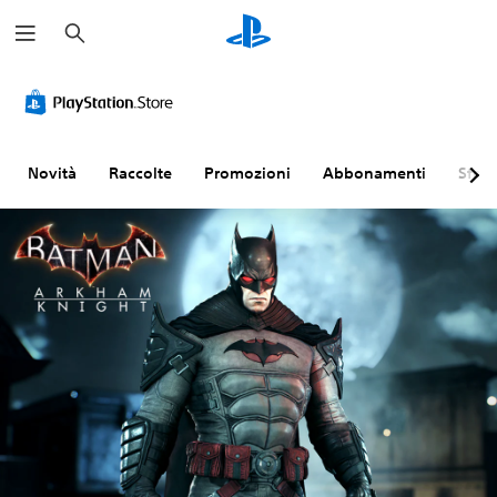
C
e
r
c
a
Novità
Raccolte
Promozioni
Abbonamenti
Sfogl