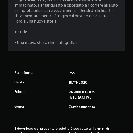
d
immaginato. Per far questo è obbligato a ricorrere all'aiuto
di improbabili alleati e vecchi nemici. Decidi di chi fidarti e
i
chi annientare mentre è in gioco il destino della Terra.
Forgia una nuova storia.
4
Include:
.
• Una nuova storia cinematografica.
5
1
s
Piattaforma:
PS5
t
Uscita:
19/11/2020
e
Editore:
WARNER BROS.
INTERACTIVE
l
Generi:
Combattimento
l
e
Il download del presente prodotto è soggetto ai Termini di 