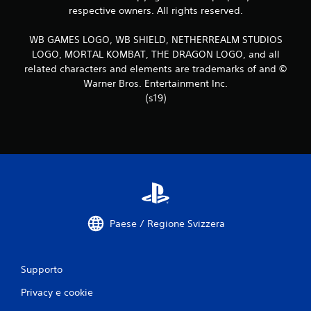
v
respective owners. All rights reserved.
a
WB GAMES LOGO, WB SHIELD, NETHERREALM STUDIOS
l
LOGO, MORTAL KOMBAT, THE DRAGON LOGO, and all
related characters and elements are trademarks of and ©
u
Warner Bros. Entertainment Inc.
(s19)
t
a
z
i
o
Paese / Regione Svizzera
n
i
Supporto
Privacy e cookie