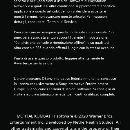
servizio e alle Condizioni d'uso del software di PlayStation 
s
Network e a qualsiasi altra condizione supplementare specifica 
applicabile a questo articolo. Se non si desidera accettare 
u
questi Termini, non scaricare questo articolo. Per maggiori 
dettagli, consultare i Termini di Servizio.
c
Puoi scaricare ed eseguire questo contenuto sulla console PS5 
i
principale associata al tuo account (tramite l'impostazione 
“Condivisione console e riproduzione offline”) e su qualsiasi 
n
altra console PS5 quando effettui il login con lo stesso account.
q
Prima di usare questo prodotto, leggere attentamente le 
Avvertenze per la salute
u
.
e
Library programs ©Sony Interactive Entertainment Inc. concesso 
in licenza esclusivamente a Sony Interactive Entertainment 
d
Europe. Si applicano i Termini d'uso del software. Si consiglia di 
visitare eu.playstation.com/legal per i diritti di utilizzo completi.
a
5
MORTAL KOMBAT 11 software © 2020 Warner Bros.
7
Entertainment Inc. Developed by NetherRealm Studios. All
other trademarks and copyrights are the property of their