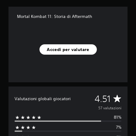
q
u
e
Mortal Kombat 11: Storia di Aftermath
d
a
5
7
v
a
Accedi per valutare
l
u
t
a
z
i
o
n
V
4.51
i
Valutazioni globali giocatori
a
57 valutazioni
81%
l
7%
u