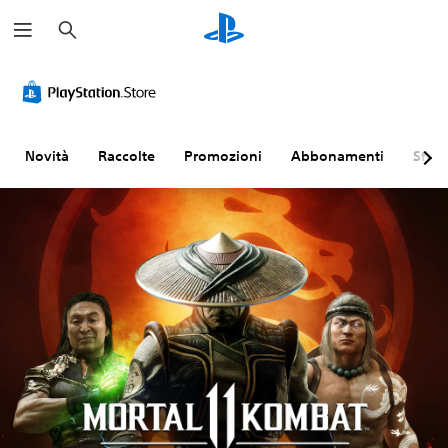
C
e
r
c
a
Novità
Raccolte
Promozioni
Abbonamenti
Sfogl