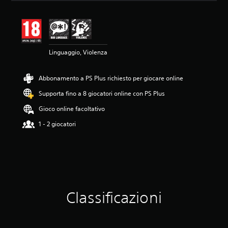
o
n
e
m
e
d
Linguaggio, Violenza
i
a
Abbonamento a PS Plus richiesto per giocare online
d
i
Supporta fino a 8 giocatori online con PS Plus
4
.
Gioco online facoltativo
5
1 - 2 giocatori
1
s
t
e
l
l
e
s
Classificazioni
u
c
i
n