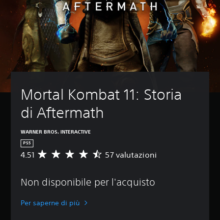
Mortal Kombat 11: Storia 
di Aftermath
WARNER BROS. INTERACTIVE
PS5
4.51
57 valutazioni
V
a
l
Non disponibile per l'acquisto
u
t
a
Per saperne di più
z
i