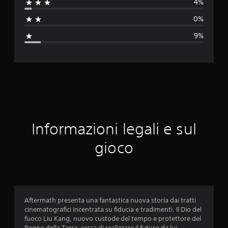
4%
t
0%
a
9%
z
i
o
n
e
Informazioni legali e sul
m
gioco
e
d
i
Aftermath presenta una fantastica nuova storia dai tratti
cinematografici incentrata su fiducia e tradimenti. Il Dio del
a
fuoco Liu Kang, nuovo custode del tempo e protettore del
Regno della Terra, cerca di realizzare il futuro da lui