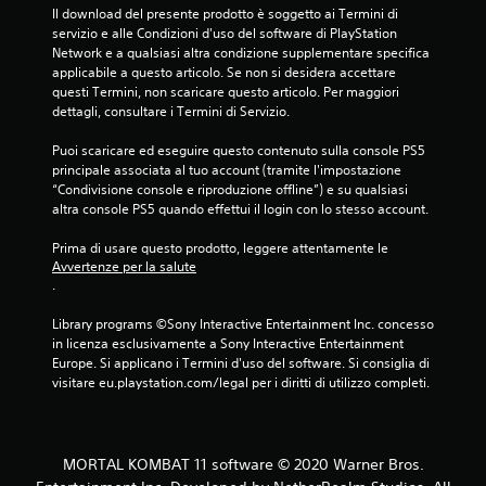
l
Il download del presente prodotto è soggetto ai Termini di 
servizio e alle Condizioni d'uso del software di PlayStation 
l
Network e a qualsiasi altra condizione supplementare specifica 
applicabile a questo articolo. Se non si desidera accettare 
e
questi Termini, non scaricare questo articolo. Per maggiori 
dettagli, consultare i Termini di Servizio.
s
Puoi scaricare ed eseguire questo contenuto sulla console PS5 
u
principale associata al tuo account (tramite l'impostazione 
“Condivisione console e riproduzione offline”) e su qualsiasi 
c
altra console PS5 quando effettui il login con lo stesso account.
i
Prima di usare questo prodotto, leggere attentamente le 
Avvertenze per la salute
n
.
q
Library programs ©Sony Interactive Entertainment Inc. concesso 
in licenza esclusivamente a Sony Interactive Entertainment 
u
Europe. Si applicano i Termini d'uso del software. Si consiglia di 
visitare eu.playstation.com/legal per i diritti di utilizzo completi.
e
d
MORTAL KOMBAT 11 software © 2020 Warner Bros.
a