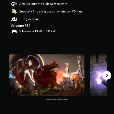
4
Acquisti durante il gioco facoltativi
.
Supporta fino a 8 giocatori online con PS Plus
3
8
1 - 2 giocatori
s
Versione PS4
t
e
Vibrazione DUALSHOCK 4
l
l
e
s
u
c
i
n
q
u
e
d
a
1
6
2
v
a