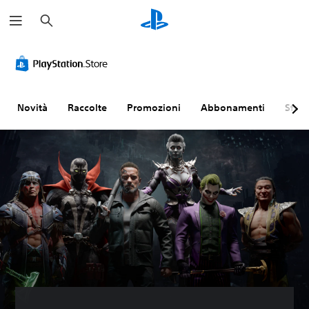
C
e
r
c
a
Novità
Raccolte
Promozioni
Abbonamenti
Sfogl