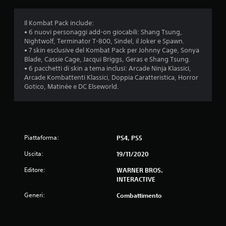
d
i
Il Kombat Pack include:
• 6 nuovi personaggi add-on giocabili: Shang Tsung,
a
Nightwolf, Terminator T-800, Sindel, il Joker e Spawn.
• 7 skin esclusive del Kombat Pack per Johnny Cage, Sonya
d
Blade, Cassie Cage, Jacqui Briggs, Geras e Shang Tsung.
• 6 pacchetti di skin a tema inclusi: Arcade Ninja Klassici,
i
Arcade Kombattenti Klassici, Doppia Caratteristica, Horror
Gotico, Matinée e DC Elseworld.
4
.
3
Piattaforma:
PS4, PS5
8
Uscita:
19/11/2020
s
Editore:
WARNER BROS.
INTERACTIVE
t
Generi:
Combattimento
e