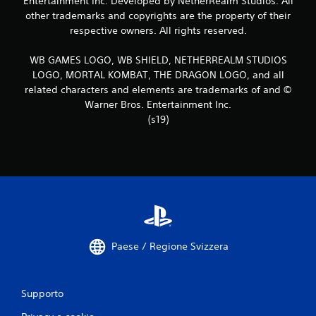
Entertainment Inc. Developed by NetherRealm Studios. All
other trademarks and copyrights are the property of their
1
respective owners. All rights reserved.
6
WB GAMES LOGO, WB SHIELD, NETHERREALM STUDIOS
2
LOGO, MORTAL KOMBAT, THE DRAGON LOGO, and all
related characters and elements are trademarks of and ©
v
Warner Bros. Entertainment Inc.
(s19)
a
l
u
t
a
Paese / Regione Svizzera
z
i
Supporto
o