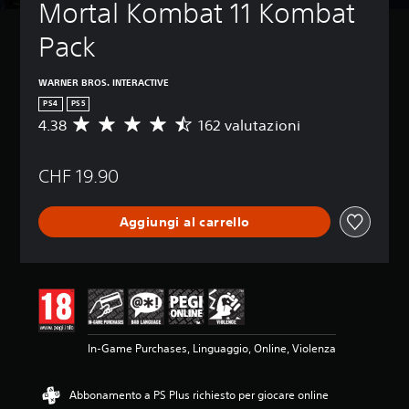
Mortal Kombat 11 Kombat 
Pack
WARNER BROS. INTERACTIVE
PS4
PS5
4.38
162 valutazioni
V
a
l
CHF 19.90
u
t
a
Aggiungi al carrello
z
i
o
n
e
m
e
d
In-Game Purchases, Linguaggio, Online, Violenza
i
a
d
Abbonamento a PS Plus richiesto per giocare online
i