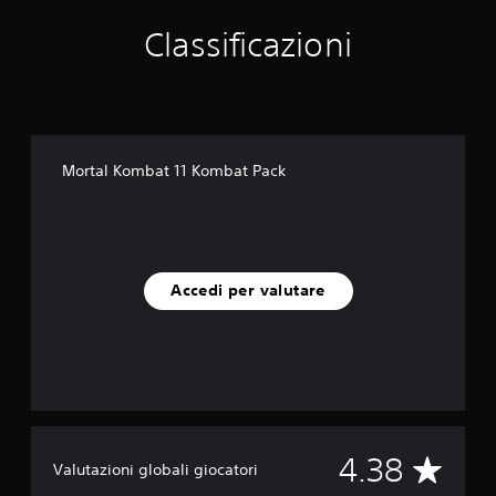
l
Classificazioni
u
t
a
z
i
o
n
Mortal Kombat 11 Kombat Pack
i
Accedi per valutare
V
4.38
Valutazioni globali giocatori