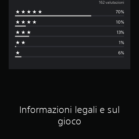
a
162 valutazioni
70%
l
10%
u
13%
t
1%
a
6%
z
i
o
n
e
Informazioni legali e sul
m
gioco
e