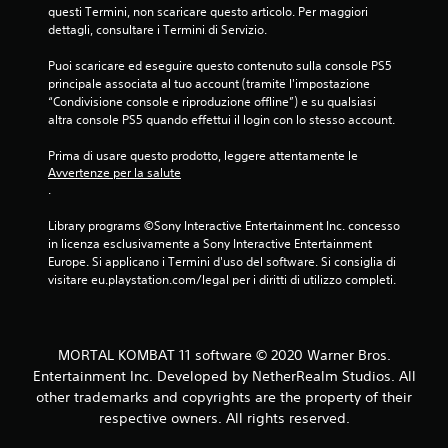
e
questi Termini, non scaricare questo articolo. Per maggiori 
dettagli, consultare i Termini di Servizio.
s
Puoi scaricare ed eseguire questo contenuto sulla console PS5 
u
principale associata al tuo account (tramite l'impostazione 
“Condivisione console e riproduzione offline”) e su qualsiasi 
c
altra console PS5 quando effettui il login con lo stesso account.
i
Prima di usare questo prodotto, leggere attentamente le 
Avvertenze per la salute
n
.
q
Library programs ©Sony Interactive Entertainment Inc. concesso 
in licenza esclusivamente a Sony Interactive Entertainment 
u
Europe. Si applicano i Termini d'uso del software. Si consiglia di 
visitare eu.playstation.com/legal per i diritti di utilizzo completi.
e
d
MORTAL KOMBAT 11 software © 2020 Warner Bros.
a
Entertainment Inc. Developed by NetherRealm Studios. All
other trademarks and copyrights are the property of their
5
respective owners. All rights reserved.