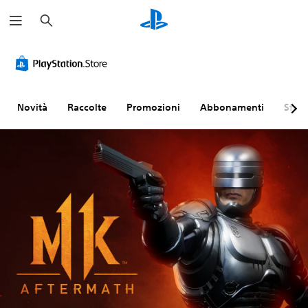
C
e
r
c
a
Novità
Raccolte
Promozioni
Abbonamenti
Sfogl