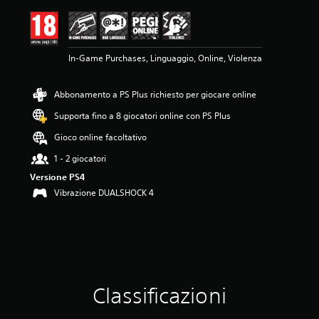
e
m
e
d
In-Game Purchases, Linguaggio, Online, Violenza
i
a
d
Abbonamento a PS Plus richiesto per giocare online
i
4
Supporta fino a 8 giocatori online con PS Plus
.
1
Gioco online facoltativo
6
1 - 2 giocatori
s
t
Versione PS4
e
Vibrazione DUALSHOCK 4
l
l
e
s
u
c
i
Classificazioni
n
q
u