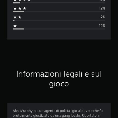
u
12%
t
2%
a
12%
z
i
o
n
e
Informazioni legali e sul
m
gioco
e
d
i
Alex Murphy era un agente di polizia ligio al dovere che fu
brutalmente giustiziato da una gang locale. Riportato in