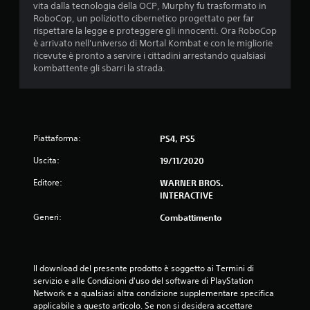
a
vita dalla tecnologia della OCP, Murphy fu trasformato in
RoboCop, un poliziotto cibernetico progettato per far
d
rispettare la legge e proteggere gli innocenti. Ora RoboCop
è arrivato nell'universo di Mortal Kombat e con le migliorie
i
ricevute è pronto a servire i cittadini arrestando qualsiasi
kombattente gli sbarri la strada.
4
.
1
Piattaforma:
PS4, PS5
6
Uscita:
19/11/2020
s
Editore:
WARNER BROS.
INTERACTIVE
t
Generi:
Combattimento
e
l
Il download del presente prodotto è soggetto ai Termini di 
servizio e alle Condizioni d'uso del software di PlayStation 
l
Network e a qualsiasi altra condizione supplementare specifica 
applicabile a questo articolo. Se non si desidera accettare 