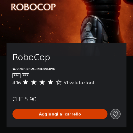
RoboCop
WARNER BROS. INTERACTIVE
PS4
PS5
4.16
51 valutazioni
V
a
l
CHF 5.90
u
t
a
Aggiungi al carrello
z
i
o
n